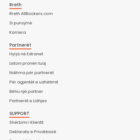
Rreth
Rreth AllBookers.com
Si punojmë
Karriera
Partnerët
Hyrja në Extranet
Listoni pronën tuaj
Ndihma për partnerët
Për agjentët e udhëtimit
Bëhu një partner
Partnerët e Lidhjes
SUPPORT
Shërbimi i Klientit
Deklarata e Privatësisë