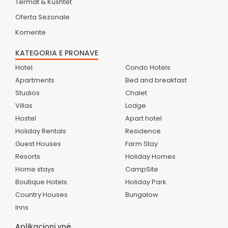
Termat & Kushtet
Oferta Sezonale
Komente
KATEGORIA E PRONAVE
Hotel
Condo Hotels
Apartments
Bed and breakfast
Studios
Chalet
Villas
Lodge
Hostel
Apart hotel
Holiday Rentals
Residence
Guest Houses
Farm Stay
Resorts
Holiday Homes
Home stays
CampSite
Boutique Hotels
Holiday Park
Country Houses
Bungalow
Inns
Aplikacioni ynë