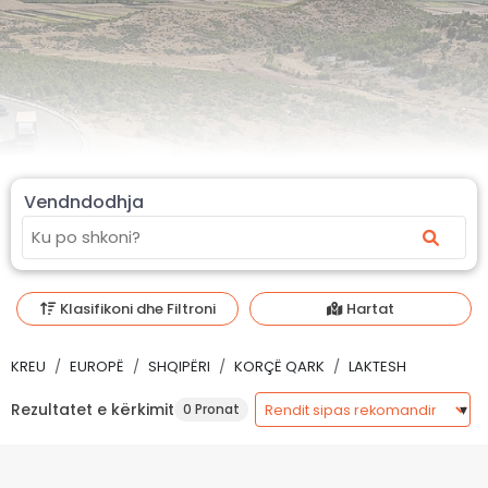
Vendndodhja
Klasifikoni dhe Filtroni
Hartat
KREU
EUROPË
SHQIPËRI
KORÇË QARK
LAKTESH
Rezultatet e kërkimit
0 Pronat