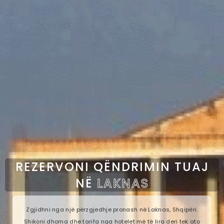
REZERVONI QËNDRIMIN TUAJ
NË
LAKNAS
Zgjidhni nga një përzgjedhje pronash në Laknas, Shqipëri.
Shikoni dhoma dhe tarifa nga hotelet më të lira deri tek ato