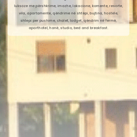
luksoze me përshkrime, imazhe, lokacione, komente, resorte,
vila, apartamente, qëndrime në shtëpi, bujtina, hostele,
shtepi per pushime, chalet, lodget, qëndrim në fermë,
aparthotel, hanë, studio, bed and breakfast.