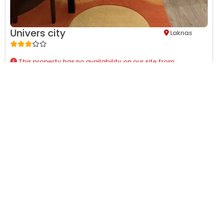
Univers city
Laknas
This property has no availability on our site from
08/09/2026
to
08/10/2026
.
Shih Detajet
Rreth
Rreth AllBookers.com
Si punojmë
Karriera
Partnerët