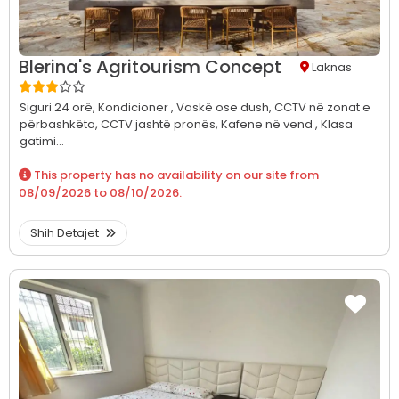
Blerina's Agritourism Concept
Laknas
Siguri 24 orë,
Kondicioner ,
Vaskë ose dush,
CCTV në zonat e
përbashkëta,
CCTV jashtë pronës,
Kafene në vend ,
Klasa
gatimi...
This property has no availability on our site from
08/09/2026
to
08/10/2026
.
Shih Detajet