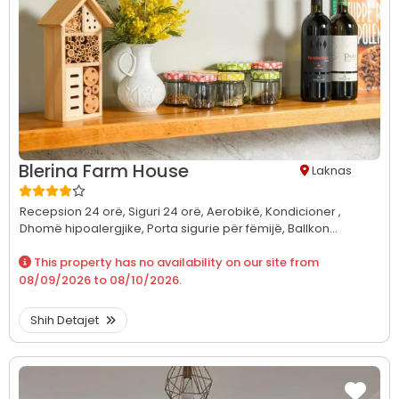
Blerina Farm House
Laknas
Recepsion 24 orë,
Siguri 24 orë,
Aerobikë,
Kondicioner ,
Dhomë hipoalergjike,
Porta sigurie për fëmijë,
Ballkon...
This property has no availability on our site from
08/09/2026
to
08/10/2026
.
Shih Detajet