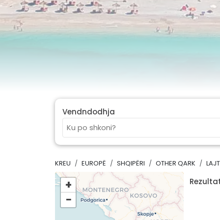
Vendndodhja
KREU
EUROPË
SHQIPËRI
OTHER QARK
LAJT
Rezultat
+
−