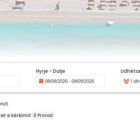
Hyrje - Dalje
Udhëta
1 dh
HIZE
et e kërkimit
0 Pronat