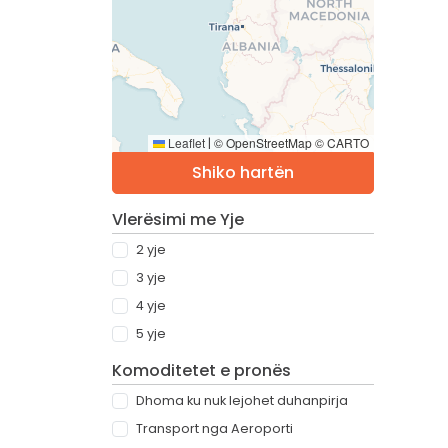
Leaflet
© OpenStreetMap © CARTO
|
Shiko hartën
Vlerësimi me Yje
2 yje
3 yje
4 yje
5 yje
Komoditetet e pronës
Dhoma ku nuk lejohet duhanpirja
Transport nga Aeroporti