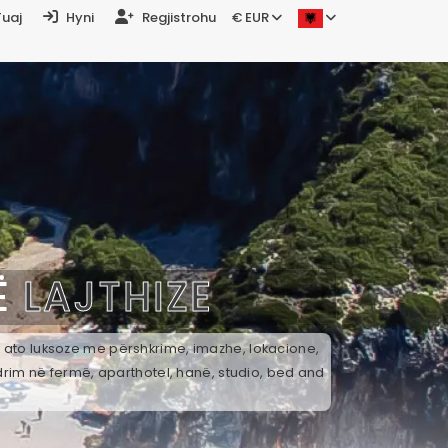
Tuaj
Hyni
Regjistrohu
€ EUR
Ë
LAJTHIZE
ek ato luksoze me përshkrime, imazhe, lokacione,
drim në fermë, aparthotel, hanë, studio, bed and