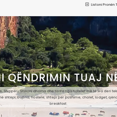
Listoni Pronën 
I QËNDRIMIN TUAJ N
e, Shqipëri. Shikoni dhoma dhe tarifa nga hotelet më të lira deri t
ë shtëpi, bujtina, hostele, shtepi per pushime, chalet, lodget, qën
breakfast.