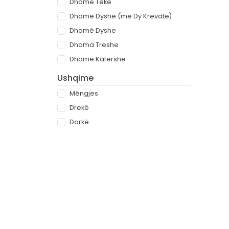
Dhomë Teke
Dhomë Dyshe (me Dy Krevatë)
Dhomë Dyshe
Dhoma Treshe
Dhomë Katërshe
Ushqime
Mëngjes
Drekë
Darkë
All-inclusive
Rreth
Partnerët