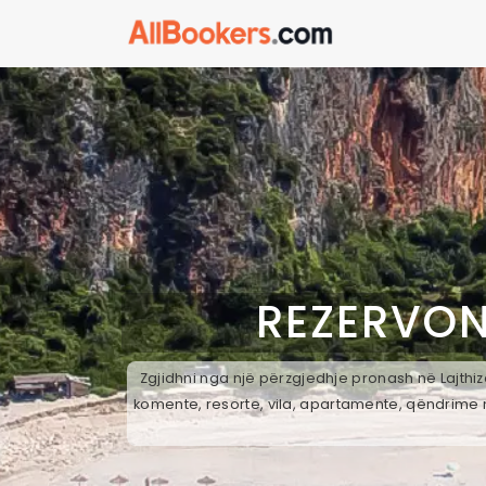
REZERVON
Zgjidhni nga një përzgjedhje pronash në Lajthiz
komente, resorte, vila, apartamente, qëndrime n