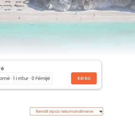
rë
omë · 1 i rritur · 0 Fëmijë
Kërko