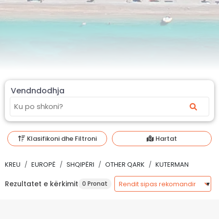
Vendndodhja
Klasifikoni dhe Filtroni
Hartat
KREU
EUROPË
SHQIPËRI
OTHER QARK
KUTERMAN
Rezultatet e kërkimit
0 Pronat