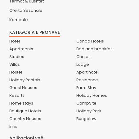
Termat & Kushtet
Oferta Sezonale
Komente
KATEGORIA E PRONAVE
Hotel
Condo Hotels
Apartments
Bed and breakfast
Studios
Chalet
Villas
Lodge
Hostel
Apart hotel
Holiday Rentals
Residence
Guest Houses
Farm Stay
Resorts
Holiday Homes
Home stays
CampSite
Boutique Hotels
Holiday Park
Country Houses
Bungalow
Inns
Aplikacioni ynë