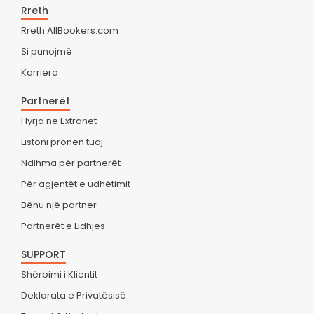
Rreth
Rreth AllBookers.com
Si punojmë
Karriera
Partnerët
Hyrja në Extranet
Listoni pronën tuaj
Ndihma për partnerët
Për agjentët e udhëtimit
Bëhu një partner
Partnerët e Lidhjes
SUPPORT
Shërbimi i Klientit
Deklarata e Privatësisë