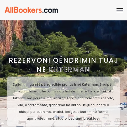
REZERVONI QËNDRIMIN TUAJ
NË
KUTERMAN
Zgjidhni nga një përzgjedhje pronash në Kuterman, Shqipëri.
Shikoni dhoma dhe tarifa nga hotelet më të lira deri tek ato
luksoze me përshkrime, imazhe, lokacione, komente, resorte,
vila, apartamente, qëndrime në shtëpi, bujtina, hostele,
shtepi per pushime, chalet, lodget, qëndrim në fermë,
aparthotel, hanë, studio, bed and breakfast.