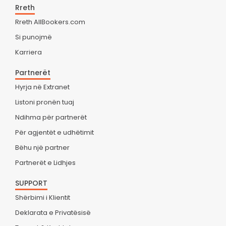
Rreth
Rreth AllBookers.com
Si punojmë
Karriera
Partnerët
Hyrja në Extranet
Listoni pronën tuaj
Ndihma për partnerët
Për agjentët e udhëtimit
Bëhu një partner
Partnerët e Lidhjes
SUPPORT
Shërbimi i Klientit
Deklarata e Privatësisë