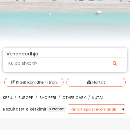
Vendndodhja
Klasifikoni dhe Filtroni
Hartat
KREU
EUROPË
SHQIPËRI
OTHER QARK
KUTAL
Rezultatet e kërkimit
0 Pronat