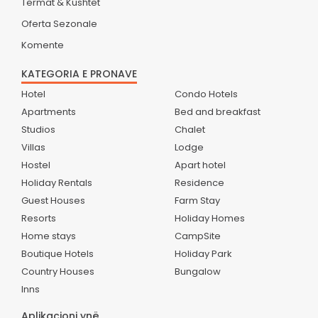
Termat & Kushtet
Oferta Sezonale
Komente
KATEGORIA E PRONAVE
Hotel
Condo Hotels
Apartments
Bed and breakfast
Studios
Chalet
Villas
Lodge
Hostel
Apart hotel
Holiday Rentals
Residence
Guest Houses
Farm Stay
Resorts
Holiday Homes
Home stays
CampSite
Boutique Hotels
Holiday Park
Country Houses
Bungalow
Inns
Aplikacioni ynë