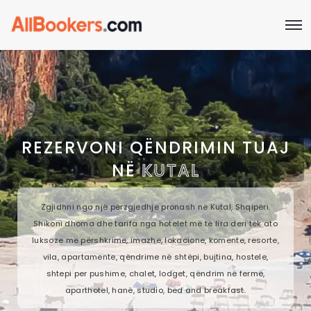
REZERVONI QËNDRIMIN TUAJ
NË
KUTAL
Zgjidhni nga një përzgjedhje pronash në Kutal, Shqipëri.
Shikoni dhoma dhe tarifa nga hotelet më të lira deri tek ato
luksoze me përshkrime, imazhe, lokacione, komente, resorte,
vila, apartamente, qëndrime në shtëpi, bujtina, hostele,
shtepi per pushime, chalet, lodget, qëndrim në fermë,
aparthotel, hanë, studio, bed and breakfast.