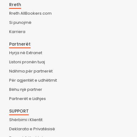
Rreth
Rreth AllBookers.com
Si punojmë
Karriera
Partnerët
Hyrja në Extranet
Listoni pronën tuaj
Ndihma për partnerët
Për agjentët e udhëtimit
Bëhu një partner
Partnerët e Lidhjes
SUPPORT
Shërbimi i Klientit
Deklarata e Privatësisë