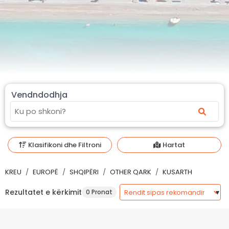
Vendndodhja
Klasifikoni dhe Filtroni
Hartat
KREU
EUROPË
SHQIPËRI
OTHER QARK
KUSARTH
Rezultatet e kërkimit
0 Pronat