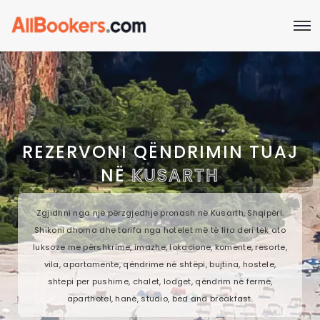
REZERVONI QËNDRIMIN TUAJ
NË
KUSARTH
Zgjidhni nga një përzgjedhje pronash në Kusarth, Shqipëri.
Shikoni dhoma dhe tarifa nga hotelet më të lira deri tek ato
luksoze me përshkrime, imazhe, lokacione, komente, resorte,
vila, apartamente, qëndrime në shtëpi, bujtina, hostele,
shtepi per pushime, chalet, lodget, qëndrim në fermë,
aparthotel, hanë, studio, bed and breakfast.