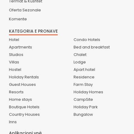
Termat & Kushtet
Oferta Sezonale
Komente
KATEGORIA E PRONAVE
Hotel
Condo Hotels
Apartments
Bed and breakfast
Studios
Chalet
Villas
Lodge
Hostel
Apart hotel
Holiday Rentals
Residence
Guest Houses
Farm Stay
Resorts
Holiday Homes
Home stays
CampSite
Boutique Hotels
Holiday Park
Country Houses
Bungalow
Inns
Aplikacioni ynë