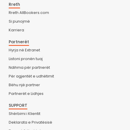
Rreth
Rreth AllBookers.com
Si punojmë
Karriera
Partnerët
Hyrja në Extranet
Listoni pronën tuaj
Ndihma për partnerët
Për agjentët e udhëtimit
Bëhu një partner
Partnerët e Lidhjes
SUPPORT
Shërbimi i Klientit
Deklarata e Privatësisë