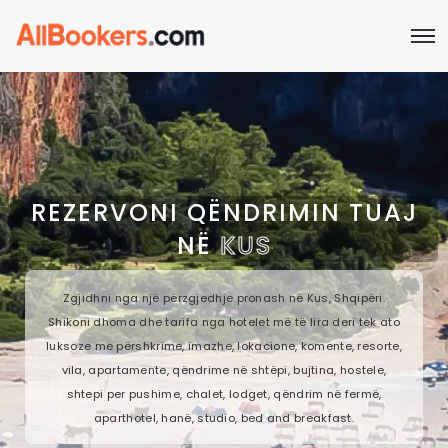
REZERVONI QËNDRIMIN TUAJ
NË
KUS
Zgjidhni nga një përzgjedhje pronash në Kus, Shqipëri.
Shikoni dhoma dhe tarifa nga hotelet më të lira deri tek ato
luksoze me përshkrime, imazhe, lokacione, komente, resorte,
vila, apartamente, qëndrime në shtëpi, bujtina, hostele,
shtepi per pushime, chalet, lodget, qëndrim në fermë,
aparthotel, hanë, studio, bed and breakfast.