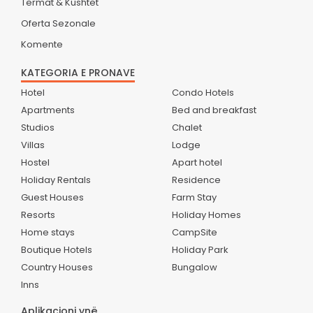
Termat & Kushtet
Oferta Sezonale
Komente
KATEGORIA E PRONAVE
Hotel
Condo Hotels
Apartments
Bed and breakfast
Studios
Chalet
Villas
Lodge
Hostel
Apart hotel
Holiday Rentals
Residence
Guest Houses
Farm Stay
Resorts
Holiday Homes
Home stays
CampSite
Boutique Hotels
Holiday Park
Country Houses
Bungalow
Inns
Aplikacioni ynë