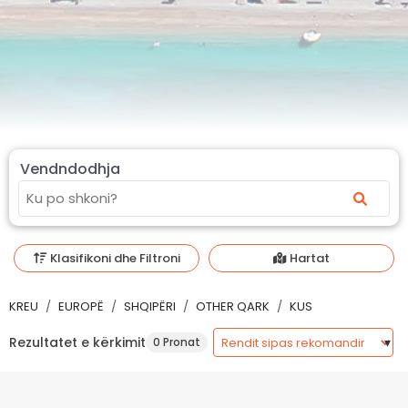
Vendndodhja
Klasifikoni dhe Filtroni
Hartat
KREU
EUROPË
SHQIPËRI
OTHER QARK
KUS
Rezultatet e kërkimit
0 Pronat