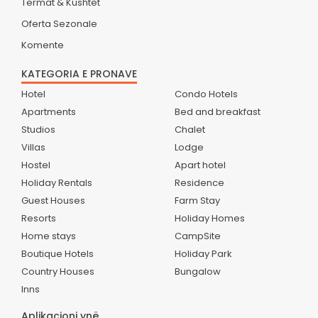
Termat & Kushtet
Oferta Sezonale
Komente
KATEGORIA E PRONAVE
Hotel
Condo Hotels
Apartments
Bed and breakfast
Studios
Chalet
Villas
Lodge
Hostel
Apart hotel
Holiday Rentals
Residence
Guest Houses
Farm Stay
Resorts
Holiday Homes
Home stays
CampSite
Boutique Hotels
Holiday Park
Country Houses
Bungalow
Inns
Aplikacioni ynë