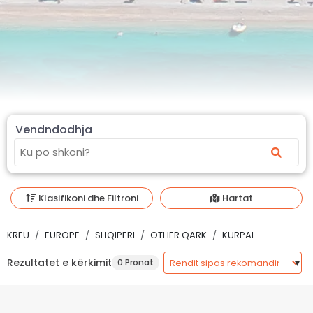
Vendndodhja
Klasifikoni dhe Filtroni
Hartat
KREU
EUROPË
SHQIPËRI
OTHER QARK
KURPAL
Rezultatet e kërkimit
0 Pronat