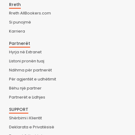
Rreth
Rreth AllBookers.com
Si punojmë
Karriera
Partnerët
Hyrja në Extranet
Listoni pronën tuaj
Ndihma për partnerët
Për agjentët e udhëtimit
Bëhu një partner
Partnerët e Lidhjes
SUPPORT
Shërbimi i Klientit
Deklarata e Privatësisë