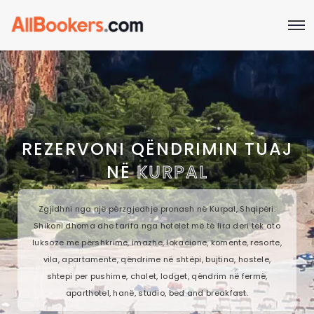
REZERVONI QËNDRIMIN TUAJ
NË
KURPAL
Zgjidhni nga një përzgjedhje pronash në Kurpal, Shqipëri.
Shikoni dhoma dhe tarifa nga hotelet më të lira deri tek ato
luksoze me përshkrime, imazhe, lokacione, komente, resorte,
vila, apartamente, qëndrime në shtëpi, bujtina, hostele,
shtepi per pushime, chalet, lodget, qëndrim në fermë,
aparthotel, hanë, studio, bed and breakfast.