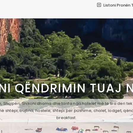
Listoni Pronën 
NI QËNDRIMIN TUAJ 
 Shqipëri. Shikoni dhoma dhe tarifa nga hotelet më të lira deri te
ë shtëpi, bujtina, hostele, shtepi per pushime, chalet, lodget, qën
breakfast.