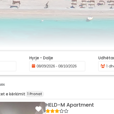
Hyrje - Dalje
Udhëta
1 dh
AN
et e kërkimit
1 Pronat
HELD-M Apartment