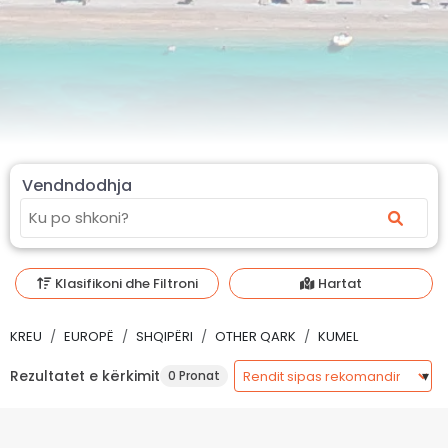
Vendndodhja
Klasifikoni dhe Filtroni
Hartat
KREU
EUROPË
SHQIPËRI
OTHER QARK
KUMEL
Rezultatet e kërkimit
0 Pronat