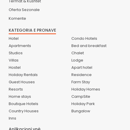
Termat & Kushtet
Oferta Sezonale
Komente
KATEGORIA E PRONAVE
Hotel
Condo Hotels
Apartments
Bed and breakfast
Studios
Chalet
Villas
Lodge
Hostel
Apart hotel
Holiday Rentals
Residence
Guest Houses
Farm Stay
Resorts
Holiday Homes
Home stays
CampSite
Boutique Hotels
Holiday Park
Country Houses
Bungalow
Inns
Aplikacioni ynë