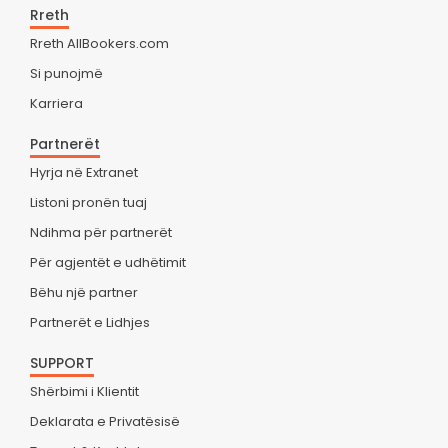
Rreth
Rreth AllBookers.com
Si punojmë
Karriera
Partnerët
Hyrja në Extranet
Listoni pronën tuaj
Ndihma për partnerët
Për agjentët e udhëtimit
Bëhu një partner
Partnerët e Lidhjes
SUPPORT
Shërbimi i Klientit
Deklarata e Privatësisë