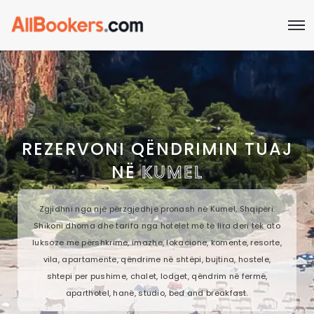
REZERVONI QËNDRIMIN TUAJ
NË
KUMEL
Zgjidhni nga një përzgjedhje pronash në Kumel, Shqipëri.
Shikoni dhoma dhe tarifa nga hotelet më të lira deri tek ato
luksoze me përshkrime, imazhe, lokacione, komente, resorte,
vila, apartamente, qëndrime në shtëpi, bujtina, hostele,
shtepi per pushime, chalet, lodget, qëndrim në fermë,
aparthotel, hanë, studio, bed and breakfast.