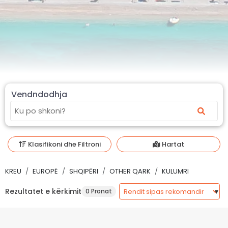
Vendndodhja
Klasifikoni dhe Filtroni
Hartat
KREU
EUROPË
SHQIPËRI
OTHER QARK
KULUMRI
Rezultatet e kërkimit
0 Pronat