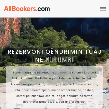
REZERVONI QËNDRIMIN TUAJ
NË
KULUMRI
Zgjidhni nga një përzgjedhje pronash në Kulumri, Shqipëri.
Shikoni dhoma dhe tarifa nga hotelet më të lira deri tek ato
luksoze me përshkrime, imazhe, lokacione, komente, resorte,
vila, apartamente, qëndrime në shtëpi, bujtina, hostele,
shtepi per pushime, chalet, lodget, qëndrim në fermë,
aparthotel, hanë, studio, bed and breakfast.