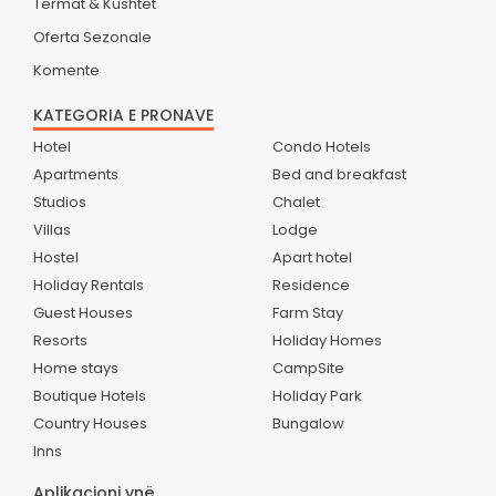
Termat & Kushtet
Oferta Sezonale
Komente
KATEGORIA E PRONAVE
Hotel
Condo Hotels
Apartments
Bed and breakfast
Studios
Chalet
Villas
Lodge
Hostel
Apart hotel
Holiday Rentals
Residence
Guest Houses
Farm Stay
Resorts
Holiday Homes
Home stays
CampSite
Boutique Hotels
Holiday Park
Country Houses
Bungalow
Inns
Aplikacioni ynë