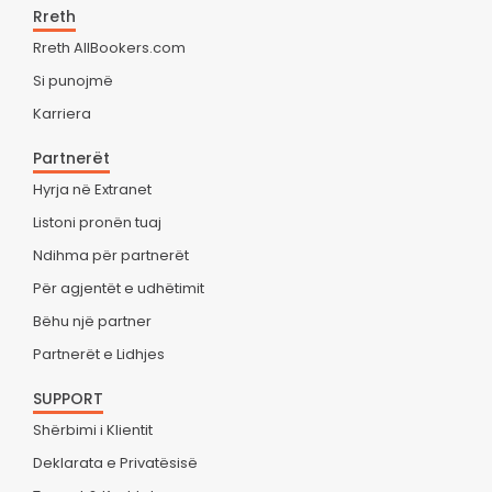
Rreth
Rreth AllBookers.com
Si punojmë
Karriera
Partnerët
Hyrja në Extranet
Listoni pronën tuaj
Ndihma për partnerët
Për agjentët e udhëtimit
Bëhu një partner
Partnerët e Lidhjes
SUPPORT
Shërbimi i Klientit
Deklarata e Privatësisë