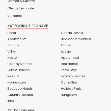
Termat & Kushtet
Oferta Sezonale
Komente
KATEGORIA E PRONAVE
Hotel
Condo Hotels
Apartments
Bed and breakfast
Studios
Chalet
Villas
Lodge
Hostel
Apart hotel
Holiday Rentals
Residence
Guest Houses
Farm Stay
Resorts
Holiday Homes
Home stays
CampSite
Boutique Hotels
Holiday Park
Country Houses
Bungalow
Inns
Aplikacioni ynë