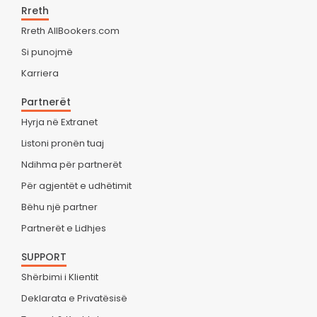
Rreth
Rreth AllBookers.com
Si punojmë
Karriera
Partnerët
Hyrja në Extranet
Listoni pronën tuaj
Ndihma për partnerët
Për agjentët e udhëtimit
Bëhu një partner
Partnerët e Lidhjes
SUPPORT
Shërbimi i Klientit
Deklarata e Privatësisë