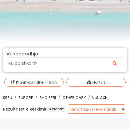
Vendndodhja
Klasifikoni dhe Filtroni
Hartat
KREU
EUROPË
SHQIPËRI
OTHER QARK
KULLAXHI
Rezultatet e kërkimit
0 Pronat