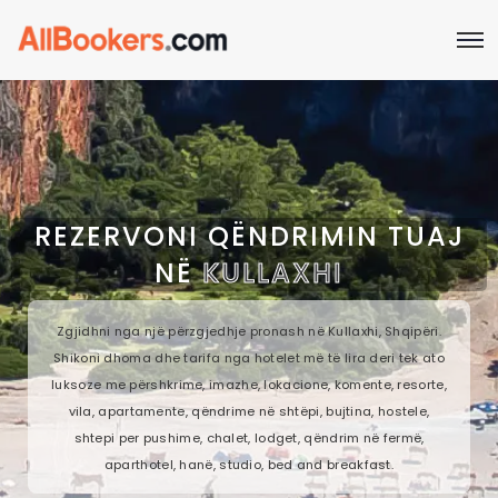
REZERVONI QËNDRIMIN TUAJ
NË
KULLAXHI
Zgjidhni nga një përzgjedhje pronash në Kullaxhi, Shqipëri.
Shikoni dhoma dhe tarifa nga hotelet më të lira deri tek ato
luksoze me përshkrime, imazhe, lokacione, komente, resorte,
vila, apartamente, qëndrime në shtëpi, bujtina, hostele,
shtepi per pushime, chalet, lodget, qëndrim në fermë,
aparthotel, hanë, studio, bed and breakfast.