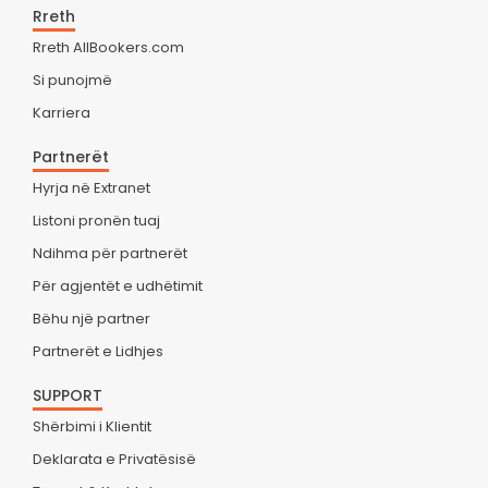
Rreth
Rreth AllBookers.com
Si punojmë
Karriera
Partnerët
Hyrja në Extranet
Listoni pronën tuaj
Ndihma për partnerët
Për agjentët e udhëtimit
Bëhu një partner
Partnerët e Lidhjes
SUPPORT
Shërbimi i Klientit
Deklarata e Privatësisë