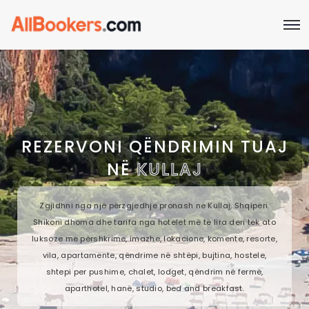
REZERVONI QËNDRIMIN TUAJ
NË
KULLAJ
Zgjidhni nga një përzgjedhje pronash në Kullaj, Shqipëri.
Shikoni dhoma dhe tarifa nga hotelet më të lira deri tek ato
luksoze me përshkrime, imazhe, lokacione, komente, resorte,
vila, apartamente, qëndrime në shtëpi, bujtina, hostele,
shtepi per pushime, chalet, lodget, qëndrim në fermë,
aparthotel, hanë, studio, bed and breakfast.