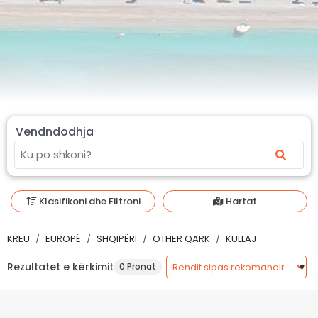
Vendndodhja
Klasifikoni dhe Filtroni
Hartat
KREU
EUROPË
SHQIPËRI
OTHER QARK
KULLAJ
Rezultatet e kërkimit
0 Pronat