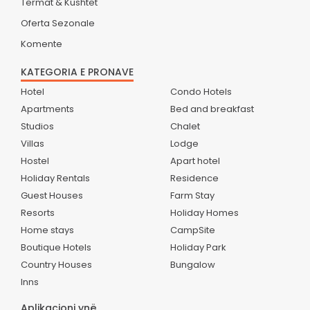
Termat & Kushtet
Oferta Sezonale
Komente
KATEGORIA E PRONAVE
Hotel
Condo Hotels
Apartments
Bed and breakfast
Studios
Chalet
Villas
Lodge
Hostel
Apart hotel
Holiday Rentals
Residence
Guest Houses
Farm Stay
Resorts
Holiday Homes
Home stays
CampSite
Boutique Hotels
Holiday Park
Country Houses
Bungalow
Inns
Aplikacioni ynë