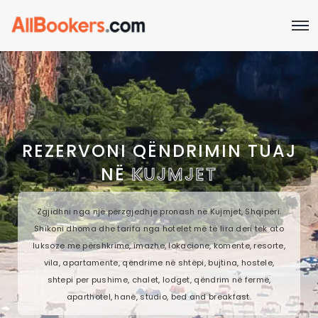
REZERVONI QËNDRIMIN TUAJ
NË
KUJMJET
Zgjidhni nga një përzgjedhje pronash në Kujmjet, Shqipëri.
Shikoni dhoma dhe tarifa nga hotelet më të lira deri tek ato
luksoze me përshkrime, imazhe, lokacione, komente, resorte,
vila, apartamente, qëndrime në shtëpi, bujtina, hostele,
shtepi per pushime, chalet, lodget, qëndrim në fermë,
aparthotel, hanë, studio, bed and breakfast.