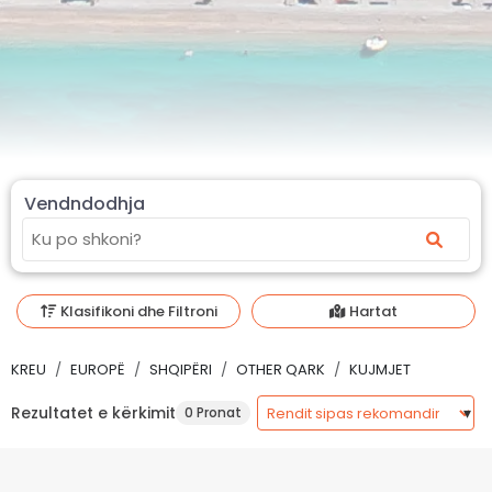
Vendndodhja
Klasifikoni dhe Filtroni
Hartat
KREU
EUROPË
SHQIPËRI
OTHER QARK
KUJMJET
Rezultatet e kërkimit
0 Pronat