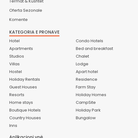
Termat & Kushtet
Oferta Sezonale
Komente
KATEGORIA E PRONAVE
Hotel
Condo Hotels
Apartments
Bed and breakfast
Studios
Chalet
Villas
Lodge
Hostel
Apart hotel
Holiday Rentals
Residence
Guest Houses
Farm Stay
Resorts
Holiday Homes
Home stays
CampSite
Boutique Hotels
Holiday Park
Country Houses
Bungalow
Inns
Aplikacioni ynë