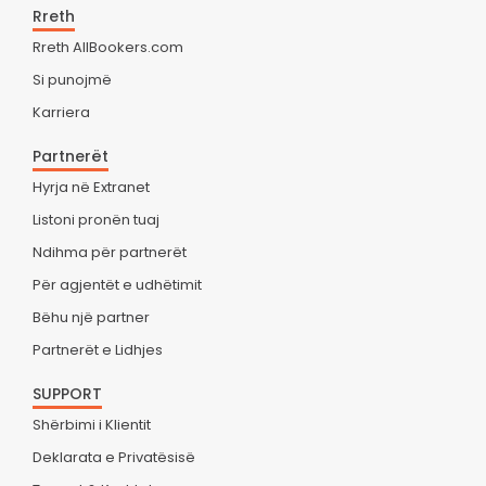
Rreth
Rreth AllBookers.com
Si punojmë
Karriera
Partnerët
Hyrja në Extranet
Listoni pronën tuaj
Ndihma për partnerët
Për agjentët e udhëtimit
Bëhu një partner
Partnerët e Lidhjes
SUPPORT
Shërbimi i Klientit
Deklarata e Privatësisë