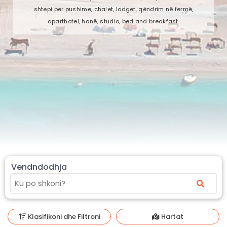
shtepi per pushime, chalet, lodget, qëndrim në fermë,
aparthotel, hanë, studio, bed and breakfast.
Vendndodhja
Klasifikoni dhe Filtroni
Hartat