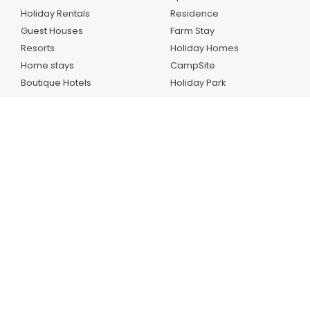
Holiday Rentals
Residence
Guest Houses
Farm Stay
Resorts
Holiday Homes
Home stays
CampSite
Boutique Hotels
Holiday Park
Country Houses
Bungalow
Inns
Aplikacioni ynë
AllBookers.com
is an online travel and accommodation booking
platform that allows users to search, compare, and reserve
places to stay — hotels, apartments, villas, and guesthouses
worldwide.
E drejta e autorit © 2020-
2026
Allbookers.com™ .
All rights
reserved.