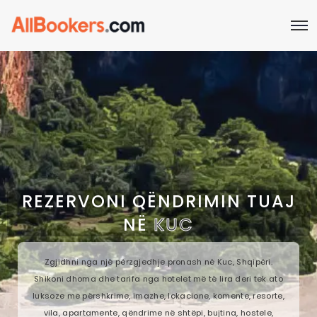
REZERVONI QËNDRIMIN TUAJ
NË
KUC
Zgjidhni nga një përzgjedhje pronash në Kuc, Shqipëri.
Shikoni dhoma dhe tarifa nga hotelet më të lira deri tek ato
luksoze me përshkrime, imazhe, lokacione, komente, resorte,
vila, apartamente, qëndrime në shtëpi, bujtina, hostele,