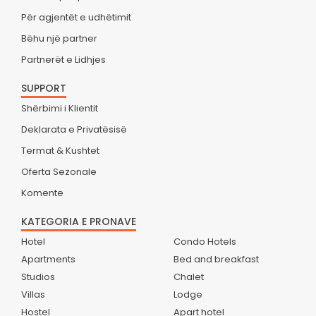
Për agjentët e udhëtimit
Bëhu një partner
Partnerët e Lidhjes
SUPPORT
Shërbimi i Klientit
Deklarata e Privatësisë
Termat & Kushtet
Oferta Sezonale
Komente
KATEGORIA E PRONAVE
Hotel
Condo Hotels
Apartments
Bed and breakfast
Studios
Chalet
Villas
Lodge
Hostel
Apart hotel