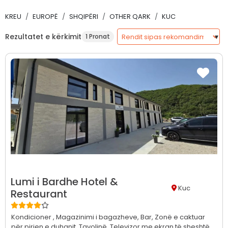
KREU
EUROPË
SHQIPËRI
OTHER QARK
KUC
Rezultatet e kërkimit
1 Pronat
Lumi i Bardhe Hotel &
Kuc
Restaurant
Kondicioner ,
Magazinimi i bagazheve,
Bar,
Zonë e caktuar
për pirjen e duhanit,
Tavolinë,
Televizor me ekran të sheshtë,