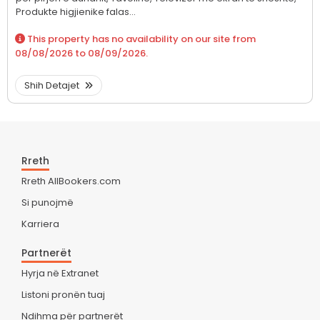
Produkte higjienike falas...
This property has no availability on our site from
08/08/2026
to
08/09/2026
.
Shih Detajet
Rreth
Rreth AllBookers.com
Si punojmë
Karriera
Partnerët
Hyrja në Extranet
Listoni pronën tuaj
Ndihma për partnerët