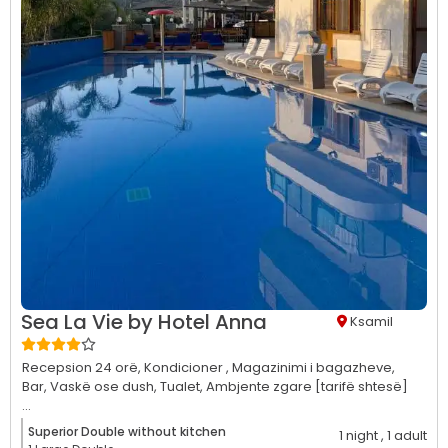
Sea La Vie by Hotel Anna
Ksamil
Recepsion 24 orë,
Kondicioner ,
Magazinimi i bagazheve,
Bar,
Vaskë ose dush,
Tualet,
Ambjente zgare [tarifë shtesë]
...
Superior Double without kitchen
1 night
, 1 adult