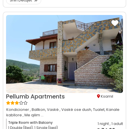
Shih Detajet
Pellumb Apartments
Ksamil
Kondicioner ,
Ballkon,
Vaskë ,
Vaskë ose dush,
Tualet,
Kanale
kabllore ,
Me qilim ...
Triple Room with Balcony
1 night
, 1 adult
1 Double (Bed), 1 Single (bed)