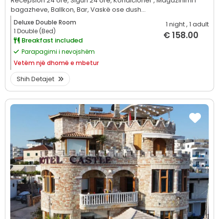
Recepsion 24 orë,
Siguri 24 orë,
Kondicioner ,
Magazinimi i
bagazheve,
Ballkon,
Bar,
Vaskë ose dush...
Deluxe Double Room
1 night
, 1 adult
1 Double (Bed)
€ 158.00
Breakfast included
Parapagimi i nevojshëm
Vetëm
një dhomë e mbetur
Shih Detajet