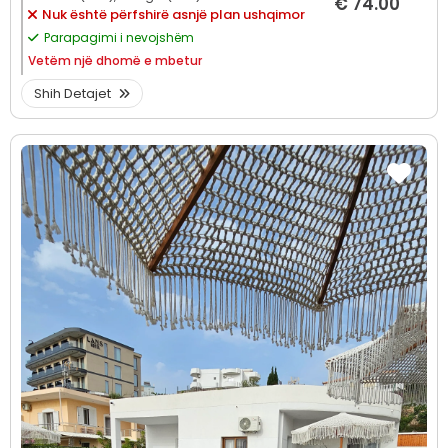
€ 74.00
Nuk është përfshirë asnjë plan ushqimor
Parapagimi i nevojshëm
Vetëm
një dhomë e mbetur
Shih Detajet