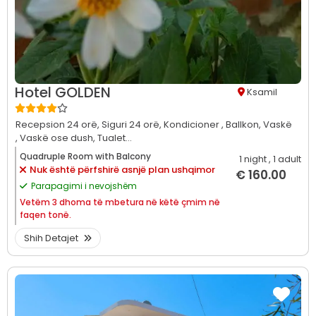
Hotel GOLDEN
Ksamil
Recepsion 24 orë,
Siguri 24 orë,
Kondicioner ,
Ballkon,
Vaskë
,
Vaskë ose dush,
Tualet...
Quadruple Room with Balcony
1 night
, 1 adult
Nuk është përfshirë asnjë plan ushqimor
€ 160.00
Parapagimi i nevojshëm
Vetëm
3 dhoma të mbetura në këtë çmim në
faqen tonë.
Shih Detajet