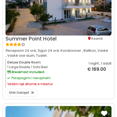
Summer Point Hotel
Ksamil
Recepsion 24 orë,
Siguri 24 orë,
Kondicioner ,
Ballkon,
Vaskë
,
Vaskë ose dush,
Tualet...
Deluxe Double Room
1 night
, 1 adult
1 Large Double, 1 Sofa Bed
€ 169.00
Breakfast included
Parapagimi i nevojshëm
Vetëm
një dhomë e mbetur
Shih Detajet