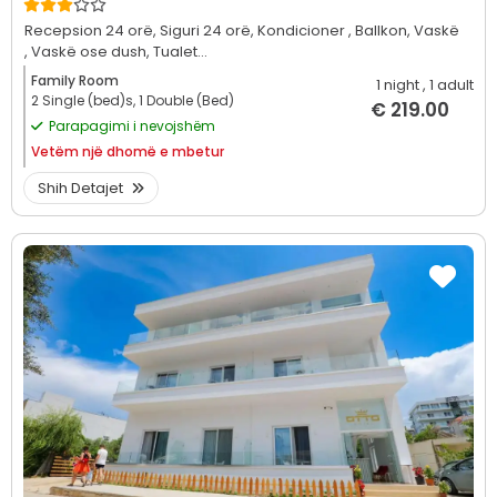
Recepsion 24 orë,
Siguri 24 orë,
Kondicioner ,
Ballkon,
Vaskë
,
Vaskë ose dush,
Tualet...
Family Room
1 night
, 1 adult
2 Single (bed)s, 1 Double (Bed)
€ 219.00
Parapagimi i nevojshëm
Vetëm
një dhomë e mbetur
Shih Detajet