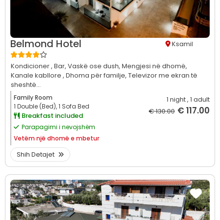
Belmond Hotel
Ksamil
Kondicioner ,
Bar,
Vaskë ose dush,
Mengjesi në dhomë,
Kanale kabllore ,
Dhoma për familje,
Televizor me ekran të
sheshtë...
Family Room
1 night
, 1 adult
1 Double (Bed), 1 Sofa Bed
€ 117.00
€ 130.00
Breakfast included
Parapagimi i nevojshëm
Vetëm
një dhomë e mbetur
Shih Detajet