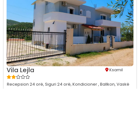
Vila Lejla
Ksamil
Recepsion 24 orë,
Siguri 24 orë,
Kondicioner ,
Ballkon,
Vaskë
ose dush,
CCTV në zonat e përbashkëta,
CCTV jashtë
pronës...
Penthouse Apartment+kitchen 4 pax
1 night
, 1 adult
1 Double (Bed), 1 Sofa Bed
€ 145.00
Nuk është përfshirë asnjë plan ushqimor
Parapagimi i nevojshëm
Vetëm
një dhomë e mbetur