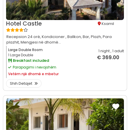
Hotel Castle
Ksamil
Recepsion 24 orë,
Kondicioner ,
Ballkon,
Bar,
Plazh,
Para
plazhit,
Mengjesi në dhomë...
Large Double Room
1 night
, 1 adult
1 Large Double
€ 369.00
Breakfast included
Parapagimi i nevojshëm
Vetëm
një dhomë e mbetur
Shih Detajet