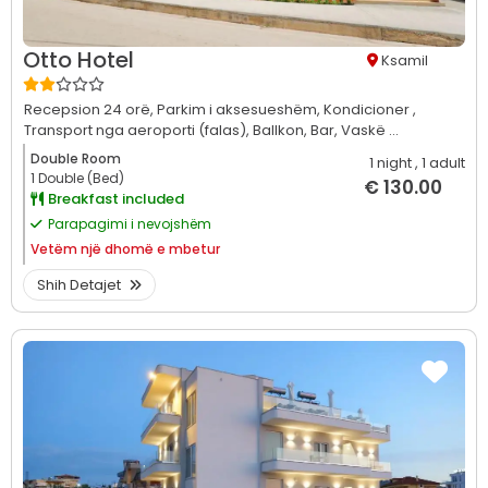
Otto Hotel
Ksamil
Recepsion 24 orë,
Parkim i aksesueshëm,
Kondicioner ,
Transport nga aeroporti (falas),
Ballkon,
Bar,
Vaskë ...
Double Room
1 night
, 1 adult
1 Double (Bed)
€ 130.00
Breakfast included
Parapagimi i nevojshëm
Vetëm
një dhomë e mbetur
Shih Detajet