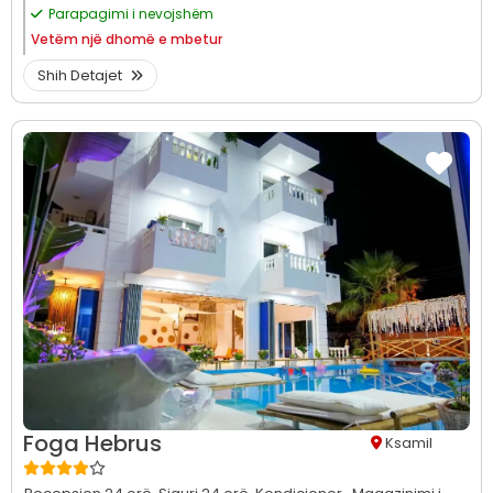
Parapagimi i nevojshëm
Vetëm
një dhomë e mbetur
Shih Detajet
Foga Hebrus
Ksamil