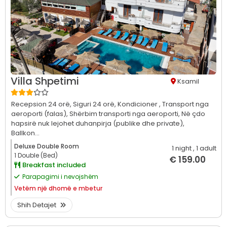
Villa Shpetimi
Ksamil
Recepsion 24 orë,
Siguri 24 orë,
Kondicioner ,
Transport nga
aeroporti (falas),
Shërbim transporti nga aeroporti,
Në çdo
hapsirë nuk lejohet duhanpirja (publike dhe private),
Ballkon...
Deluxe Double Room
1 night
, 1 adult
1 Double (Bed)
€ 159.00
Breakfast included
Parapagimi i nevojshëm
Vetëm
një dhomë e mbetur
Shih Detajet