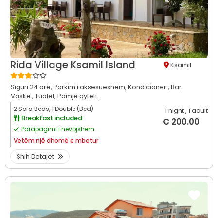
Rida Village Ksamil Island
Ksamil
Siguri 24 orë,
Parkim i aksesueshëm,
Kondicioner ,
Bar,
Vaskë ,
Tualet,
Pamje qyteti...
2 Sofa Beds, 1 Double (Bed)
1 night
, 1 adult
Breakfast included
€ 200.00
Parapagimi i nevojshëm
Vetëm
një dhomë e mbetur
Shih Detajet