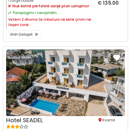
1 Large Double
€ 135.00
Nuk është përfshirë asnjë plan ushqimor
Parapagimi i nevojshëm
Vetëm
2 dhoma të mbetura në këtë çmim në
faqen tonë.
Shih Detajet
Hotel SEADEL
Ksamil