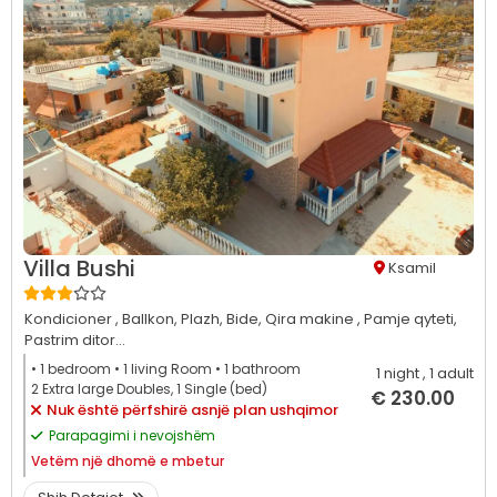
Villa Bushi
Ksamil
Kondicioner ,
Ballkon,
Plazh,
Bide,
Qira makine ,
Pamje qyteti,
Pastrim ditor...
• 1
bedroom
• 1
living Room
• 1
bathroom
1 night
, 1 adult
2 Extra large Doubles, 1 Single (bed)
€ 230.00
Nuk është përfshirë asnjë plan ushqimor
Parapagimi i nevojshëm
Vetëm
një dhomë e mbetur