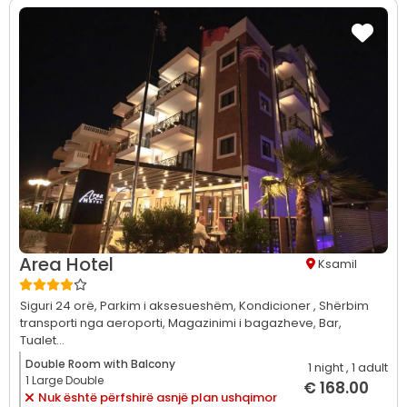
Area Hotel
Ksamil
Siguri 24 orë,
Parkim i aksesueshëm,
Kondicioner ,
Shërbim
transporti nga aeroporti,
Magazinimi i bagazheve,
Bar,
Tualet...
Double Room with Balcony
1 night
, 1 adult
1 Large Double
€ 168.00
Nuk është përfshirë asnjë plan ushqimor