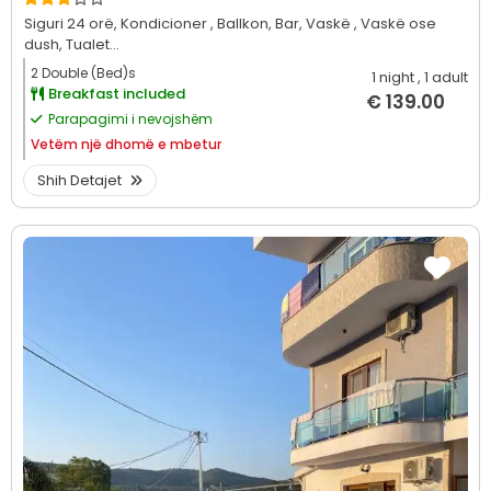
Siguri 24 orë,
Kondicioner ,
Ballkon,
Bar,
Vaskë ,
Vaskë ose
dush,
Tualet...
2 Double (Bed)s
1 night
, 1 adult
Breakfast included
€ 139.00
Parapagimi i nevojshëm
Vetëm
një dhomë e mbetur
Shih Detajet