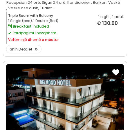
Recepsion 24 orë,
Siguri 24 orë,
Kondicioner ,
Ballkon,
Vaskë
,
Vaskë ose dush,
Tualet...
Triple Room with Balcony
1 night
, 1 adult
1 Single (bed), 1 Double (Bed)
€ 130.00
Breakfast included
Parapagimi i nevojshëm
Vetëm
një dhomë e mbetur
Shih Detajet