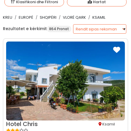
Klasifikoni dhe Filtroni
Hartat
KREU
EUROPË
SHQIPËRI
VLORË QARK
KSAMIL
Rezultatet e kërkimit
864 Pronat
Hotel Chris
Ksamil