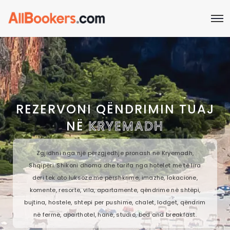
REZERVONI QËNDRIMIN TUAJ
NË
KRYEMADH
Zgjidhni nga një përzgjedhje pronash në Kryemadh,
Shqipëri. Shikoni dhoma dhe tarifa nga hotelet më të lira
deri tek ato luksoze me përshkrime, imazhe, lokacione,
komente, resorte, vila, apartamente, qëndrime në shtëpi,
bujtina, hostele, shtepi per pushime, chalet, lodget, qëndrim
në fermë, aparthotel, hanë, studio, bed and breakfast.