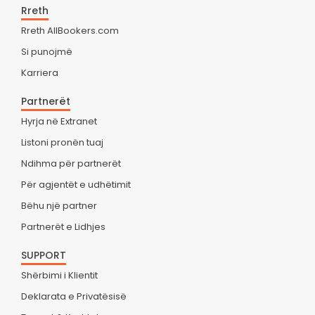
Rreth
Rreth AllBookers.com
Si punojmë
Karriera
Partnerët
Hyrja në Extranet
Listoni pronën tuaj
Ndihma për partnerët
Për agjentët e udhëtimit
Bëhu një partner
Partnerët e Lidhjes
SUPPORT
Shërbimi i Klientit
Deklarata e Privatësisë