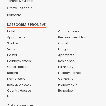
Termat & Kushtet
Oferta Sezonale
Komente
KATEGORIA E PRONAVE
Hotel
Condo Hotels
Apartments
Bed and breakfast
Studios
Chalet
Villas
Lodge
Hostel
Apart hotel
Holiday Rentals
Residence
Guest Houses
Farm Stay
Resorts
Holiday Homes
Home stays
CampSite
Boutique Hotels
Holiday Park
Country Houses
Bungalow
Inns
Aplikacioni ynë