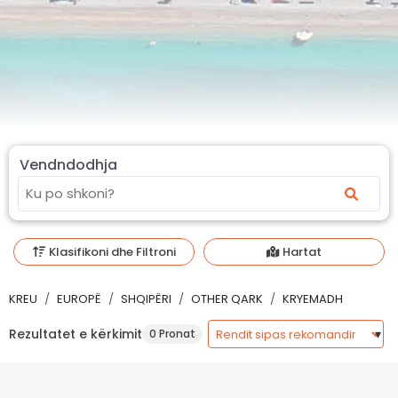
Vendndodhja
Klasifikoni dhe Filtroni
Hartat
KREU
EUROPË
SHQIPËRI
OTHER QARK
KRYEMADH
Rezultatet e kërkimit
0 Pronat