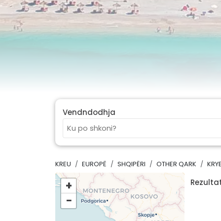
Vendndodhja
KREU
EUROPË
SHQIPËRI
OTHER QARK
KRY
Rezultat
+
−