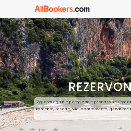
REZERVON
Zgjidhni nga një përzgjedhje pronash në Kryekuq
komente, resorte, vila, apartamente, qëndrime n