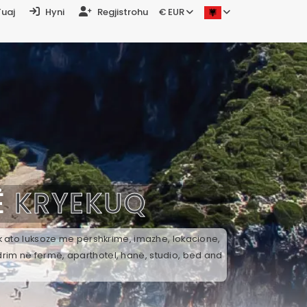
Tuaj
Hyni
Regjistrohu
€ EUR
Ë
KRYEKUQ
ek ato luksoze me përshkrime, imazhe, lokacione,
drim në fermë, aparthotel, hanë, studio, bed and