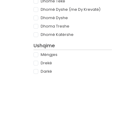
Dhomë Teke
Dhomë Dyshe (me Dy Krevatë)
Dhomë Dyshe
Dhoma Treshe
Dhomë Katërshe
Ushqime
Mëngjes
Drekë
Darkë
All-inclusive
Rreth
Partnerët