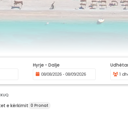
Hyrje - Dalje
Udhëta
1 dh
EKUQ
et e kërkimit
0 Pronat