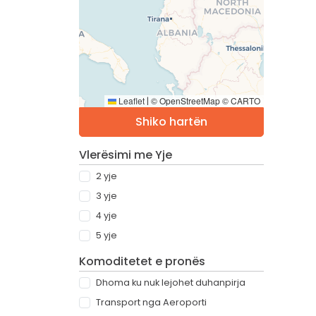
Leaflet
© OpenStreetMap © CARTO
|
Shiko hartën
Vlerësimi me Yje
2 yje
3 yje
4 yje
5 yje
Komoditetet e pronës
Dhoma ku nuk lejohet duhanpirja
Transport nga Aeroporti