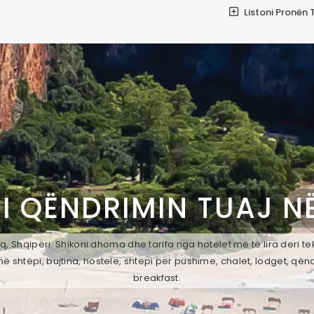
Listoni Pronën 
I QËNDRIMIN TUAJ N
, Shqipëri. Shikoni dhoma dhe tarifa nga hotelet më të lira deri t
ë shtëpi, bujtina, hostele, shtepi per pushime, chalet, lodget, qën
breakfast.