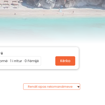
rë
omë · 1 i rritur · 0 Fëmijë
Kërko