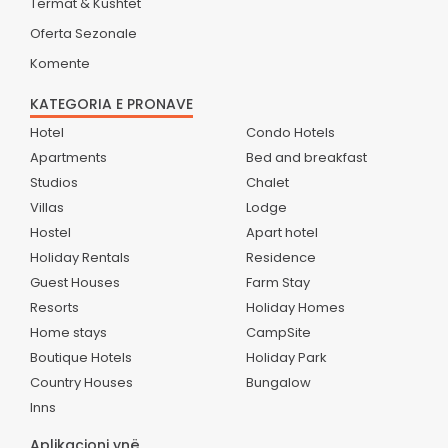
Termat & Kushtet
Oferta Sezonale
Komente
KATEGORIA E PRONAVE
Hotel
Condo Hotels
Apartments
Bed and breakfast
Studios
Chalet
Villas
Lodge
Hostel
Apart hotel
Holiday Rentals
Residence
Guest Houses
Farm Stay
Resorts
Holiday Homes
Home stays
CampSite
Boutique Hotels
Holiday Park
Country Houses
Bungalow
Inns
Aplikacioni ynë