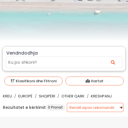
Vendndodhja
Klasifikoni dhe Filtroni
Hartat
KREU
EUROPË
SHQIPËRI
OTHER QARK
KRESHPANJ
Rezultatet e kërkimit
0 Pronat