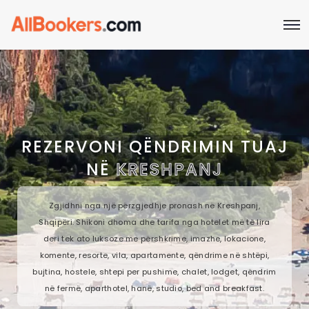
REZERVONI QËNDRIMIN TUAJ
NË
KRESHPANJ
Zgjidhni nga një përzgjedhje pronash në Kreshpanj,
Shqipëri. Shikoni dhoma dhe tarifa nga hotelet më të lira
deri tek ato luksoze me përshkrime, imazhe, lokacione,
komente, resorte, vila, apartamente, qëndrime në shtëpi,
bujtina, hostele, shtepi per pushime, chalet, lodget, qëndrim
në fermë, aparthotel, hanë, studio, bed and breakfast.