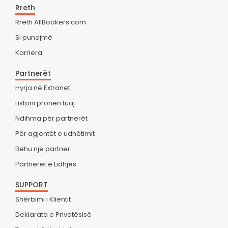
Rreth
Rreth AllBookers.com
Si punojmë
Karriera
Partnerët
Hyrja në Extranet
Listoni pronën tuaj
Ndihma për partnerët
Për agjentët e udhëtimit
Bëhu një partner
Partnerët e Lidhjes
SUPPORT
Shërbimi i Klientit
Deklarata e Privatësisë