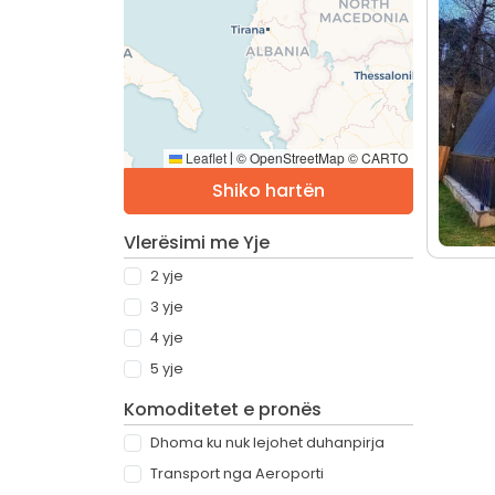
Leaflet
© OpenStreetMap © CARTO
|
Shiko hartën
Vlerësimi me Yje
2 yje
3 yje
4 yje
5 yje
Komoditetet e pronës
Dhoma ku nuk lejohet duhanpirja
Transport nga Aeroporti