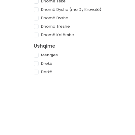
Dhomë Teke
Dhomë Dyshe (me Dy Krevatë)
Dhomë Dyshe
Dhoma Treshe
Dhomë Katërshe
Ushqime
Mëngjes
Drekë
Darkë
All-inclusive
Rreth
Partnerët