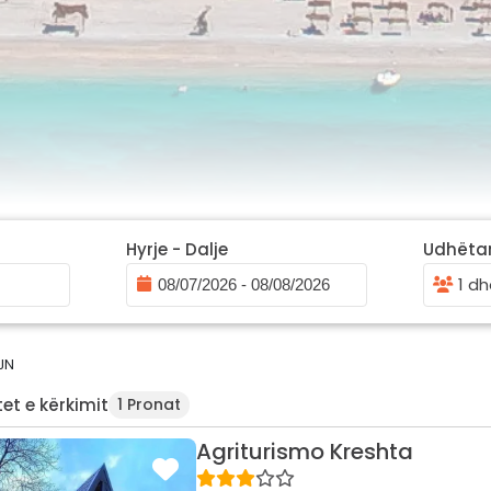
Hyrje - Dalje
Udhëta
1 dh
JN
et e kërkimit
1 Pronat
Agriturismo Kreshta