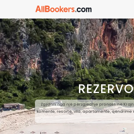
REZERVO
Zgjidhni nga një përzgjedhje pronash në Krajn,
komente, resorte, vila, apartamente, qëndrime n