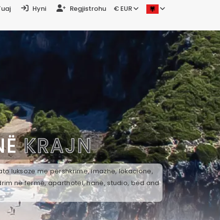
Tuaj
Hyni
Regjistrohu
€ EUR
NË
KRAJN
k ato luksoze me përshkrime, imazhe, lokacione,
drim në fermë, aparthotel, hanë, studio, bed and