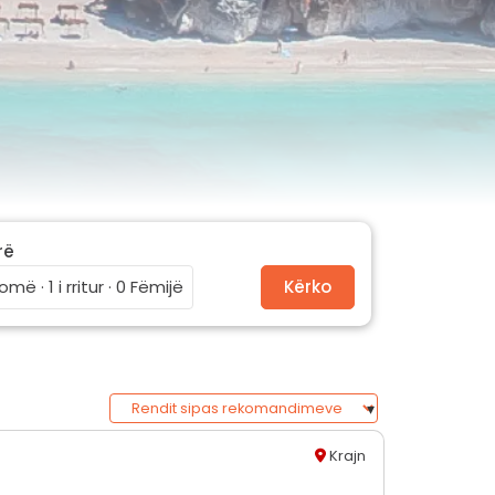
rë
omë · 1 i rritur · 0 Fëmijë
Kërko
Krajn