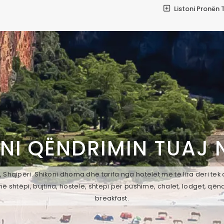
Listoni Pronën 
NI QËNDRIMIN TUAJ 
 Shqipëri. Shikoni dhoma dhe tarifa nga hotelet më të lira deri te
ë shtëpi, bujtina, hostele, shtepi per pushime, chalet, lodget, qën
breakfast.