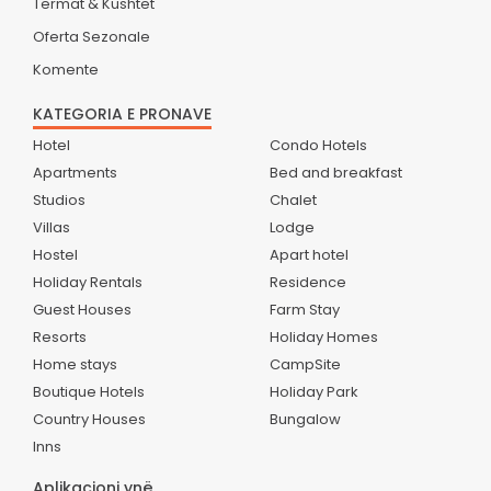
Termat & Kushtet
Oferta Sezonale
Komente
KATEGORIA E PRONAVE
Hotel
Condo Hotels
Apartments
Bed and breakfast
Studios
Chalet
Villas
Lodge
Hostel
Apart hotel
Holiday Rentals
Residence
Guest Houses
Farm Stay
Resorts
Holiday Homes
Home stays
CampSite
Boutique Hotels
Holiday Park
Country Houses
Bungalow
Inns
Aplikacioni ynë