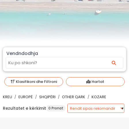
Vendndodhja
Klasifikoni dhe Filtroni
Hartat
KREU
EUROPË
SHQIPËRI
OTHER QARK
KOZARE
Rezultatet e kërkimit
0 Pronat