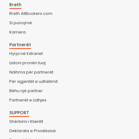
Rreth
Rreth AllBookers.com
Si punojmë
Karriera
Partnerët
Hyrja në Extranet
Listoni pronën tuaj
Ndihma për partnerët
Për agjentët e udhëtimit
Bëhu një partner
Partnerët e Lidhjes
SUPPORT
Shërbimi i Klientit
Deklarata e Privatësisë