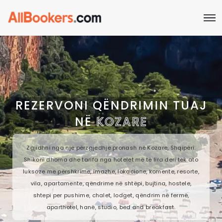
REZERVONI QËNDRIMIN TUAJ
NË
KOZARE
Zgjidhni nga një përzgjedhje pronash në Kozare, Shqipëri.
Shikoni dhoma dhe tarifa nga hotelet më të lira deri tek ato
luksoze me përshkrime, imazhe, lokacione, komente, resorte,
vila, apartamente, qëndrime në shtëpi, bujtina, hostele,
shtepi per pushime, chalet, lodget, qëndrim në fermë,
aparthotel, hanë, studio, bed and breakfast.