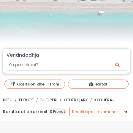
Vendndodhja
Klasifikoni dhe Filtroni
Hartat
KREU
EUROPË
SHQIPËRI
OTHER QARK
KOXHERAJ
Rezultatet e kërkimit
0 Pronat