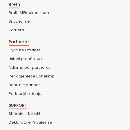
Rreth
Rreth AllBookers.com
Si punojmë
Karriera
Partnerët
Hyrja në Extranet
Listoni pronën tuaj
Ndihma për partnerët
Për agjentët e udhëtimit
Bëhu një partner
Partnerët e Lidhjes
SUPPORT
Shërbimi i Klientit
Deklarata e Privatësisë