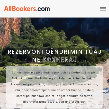
REZERVONI QËNDRIMIN TUAJ
NË
KOXHERAJ
Zgjidhni nga një përzgjedhje pronash në Koxheraj, Shqipëri.
Shikoni dhoma dhe tarifa nga hotelet më të lira deri tek ato
luksoze me përshkrime, imazhe, lokacione, komente, resorte,
vila, apartamente, qëndrime në shtëpi, bujtina, hostele,
shtepi per pushime, chalet, lodget, qëndrim në fermë,
aparthotel, hanë, studio, bed and breakfast.