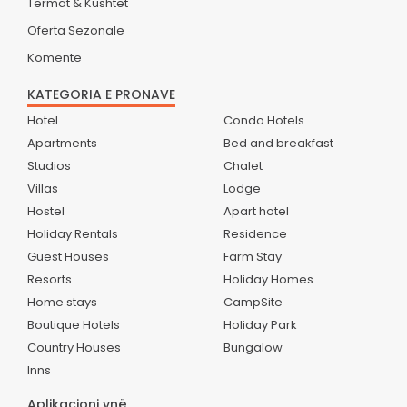
Termat & Kushtet
Oferta Sezonale
Komente
KATEGORIA E PRONAVE
Hotel
Condo Hotels
Apartments
Bed and breakfast
Studios
Chalet
Villas
Lodge
Hostel
Apart hotel
Holiday Rentals
Residence
Guest Houses
Farm Stay
Resorts
Holiday Homes
Home stays
CampSite
Boutique Hotels
Holiday Park
Country Houses
Bungalow
Inns
Aplikacioni ynë