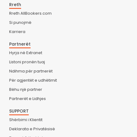
Rreth
Rreth AllBookers.com
Si punojmë
Karriera
Partnerët
Hyrja në Extranet
Listoni pronën tuaj
Ndihma për partnerët
Për agjentët e udhëtimit
Bëhu një partner
Partnerët e Lidhjes
SUPPORT
Shërbimi i Klientit
Deklarata e Privatësisë