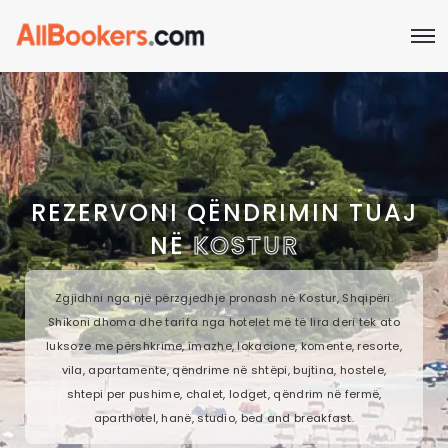
REZERVONI QËNDRIMIN TUAJ
NË
KOSTUR
Zgjidhni nga një përzgjedhje pronash në Kostur, Shqipëri.
Shikoni dhoma dhe tarifa nga hotelet më të lira deri tek ato
luksoze me përshkrime, imazhe, lokacione, komente, resorte,
vila, apartamente, qëndrime në shtëpi, bujtina, hostele,
shtepi per pushime, chalet, lodget, qëndrim në fermë,
aparthotel, hanë, studio, bed and breakfast.