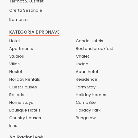
Termat & Kushtet
Oferta Sezonale
Komente
KATEGORIA E PRONAVE
Hotel
Condo Hotels
Apartments
Bed and breakfast
Studios
Chalet
Villas
Lodge
Hostel
Apart hotel
Holiday Rentals
Residence
Guest Houses
Farm Stay
Resorts
Holiday Homes
Home stays
CampSite
Boutique Hotels
Holiday Park
Country Houses
Bungalow
Inns
Aplikacioni ynë