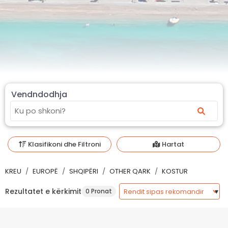
Vendndodhja
Klasifikoni dhe Filtroni
Hartat
KREU
EUROPË
SHQIPËRI
OTHER QARK
KOSTUR
Rezultatet e kërkimit
0 Pronat