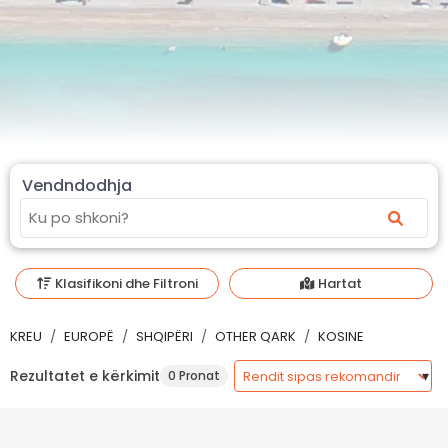
Vendndodhja
Klasifikoni dhe Filtroni
Hartat
KREU
EUROPË
SHQIPËRI
OTHER QARK
KOSINE
Rezultatet e kërkimit
0 Pronat