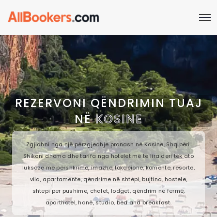
REZERVONI QËNDRIMIN TUAJ
NË
KOSINE
Zgjidhni nga një përzgjedhje pronash në Kosine, Shqipëri.
Shikoni dhoma dhe tarifa nga hotelet më të lira deri tek ato
luksoze me përshkrime, imazhe, lokacione, komente, resorte,
vila, apartamente, qëndrime në shtëpi, bujtina, hostele,
shtepi per pushime, chalet, lodget, qëndrim në fermë,
aparthotel, hanë, studio, bed and breakfast.