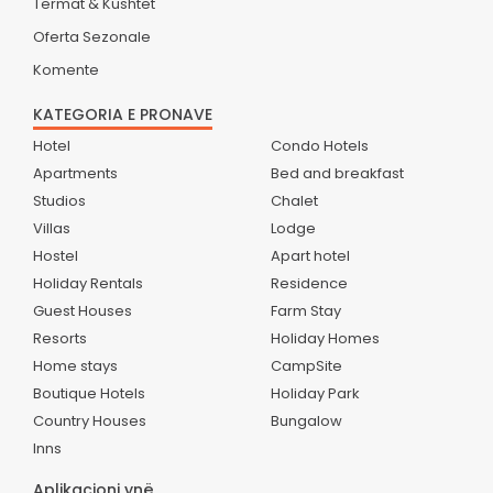
Termat & Kushtet
Oferta Sezonale
Komente
KATEGORIA E PRONAVE
Hotel
Condo Hotels
Apartments
Bed and breakfast
Studios
Chalet
Villas
Lodge
Hostel
Apart hotel
Holiday Rentals
Residence
Guest Houses
Farm Stay
Resorts
Holiday Homes
Home stays
CampSite
Boutique Hotels
Holiday Park
Country Houses
Bungalow
Inns
Aplikacioni ynë