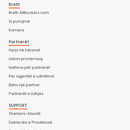
Rreth
Rreth AllBookers.com
Si punojmë
Karriera
Partnerët
Hyrja në Extranet
Listoni pronën tuaj
Ndihma për partnerët
Për agjentët e udhëtimit
Bëhu një partner
Partnerët e Lidhjes
SUPPORT
Shërbimi i Klientit
Deklarata e Privatësisë