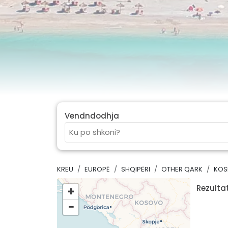
Vendndodhja
KREU
EUROPË
SHQIPËRI
OTHER QARK
KOS
Rezultat
+
−