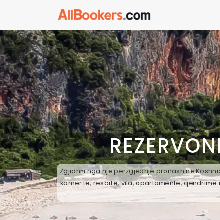
REZERVON
Zgjidhni nga një përzgjedhje pronash në Koshnice
komente, resorte, vila, apartamente, qëndrime n