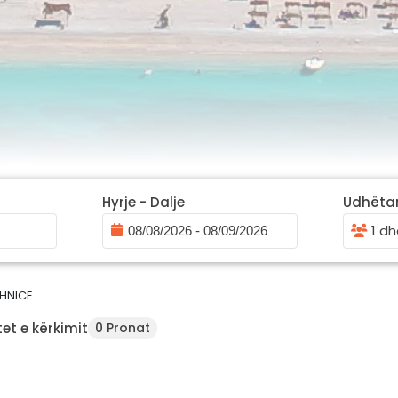
Hyrje - Dalje
Udhëta
1 dh
HNICE
et e kërkimit
0 Pronat