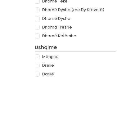
Dhomë Teke
Dhomë Dyshe (me Dy Krevatë)
Dhomë Dyshe
Dhoma Treshe
Dhomë Katërshe
Ushqime
Mëngjes
Drekë
Darkë
All-inclusive
Rreth
Partnerët