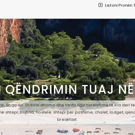
Listoni Pronën 
I QËNDRIMIN TUAJ N
, Shqipëri. Shikoni dhoma dhe tarifa nga hotelet më të lira deri t
ë shtëpi, bujtina, hostele, shtepi per pushime, chalet, lodget, qën
breakfast.