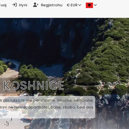
Tuaj
Hyni
Regjistrohu
€ EUR
Ë
KOSHNICE
ek ato luksoze me përshkrime, imazhe, lokacione,
drim në fermë, aparthotel, hanë, studio, bed and