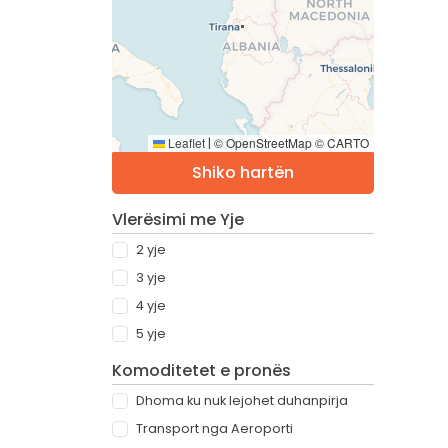
Leaflet
© OpenStreetMap © CARTO
|
Shiko hartën
Vlerësimi me Yje
2 yje
3 yje
4 yje
5 yje
Komoditetet e pronës
Dhoma ku nuk lejohet duhanpirja
Transport nga Aeroporti