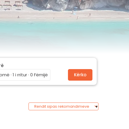
rë
omë · 1 i rritur · 0 Fëmijë
Kërko