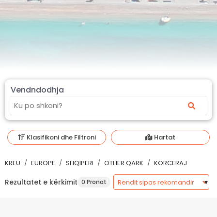
Vendndodhja
Klasifikoni dhe Filtroni
Hartat
KREU
EUROPË
SHQIPËRI
OTHER QARK
KORCERAJ
Rezultatet e kërkimit
0 Pronat