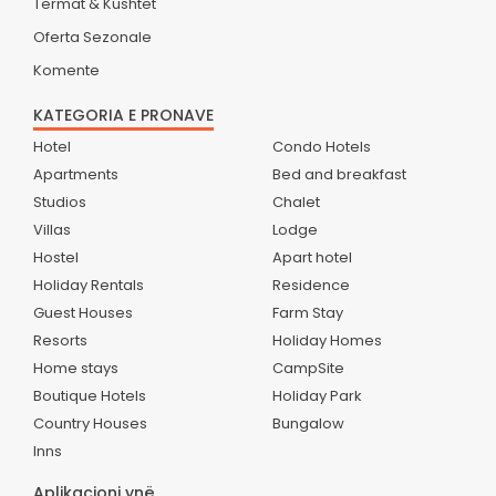
Termat & Kushtet
Oferta Sezonale
Komente
KATEGORIA E PRONAVE
Hotel
Condo Hotels
Apartments
Bed and breakfast
Studios
Chalet
Villas
Lodge
Hostel
Apart hotel
Holiday Rentals
Residence
Guest Houses
Farm Stay
Resorts
Holiday Homes
Home stays
CampSite
Boutique Hotels
Holiday Park
Country Houses
Bungalow
Inns
Aplikacioni ynë