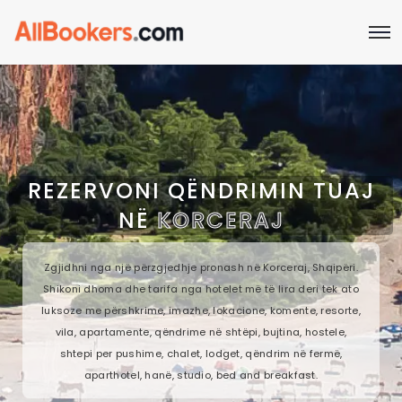
REZERVONI QËNDRIMIN TUAJ
NË
KORCERAJ
Zgjidhni nga një përzgjedhje pronash në Korceraj, Shqipëri.
Shikoni dhoma dhe tarifa nga hotelet më të lira deri tek ato
luksoze me përshkrime, imazhe, lokacione, komente, resorte,
vila, apartamente, qëndrime në shtëpi, bujtina, hostele,
shtepi per pushime, chalet, lodget, qëndrim në fermë,
aparthotel, hanë, studio, bed and breakfast.