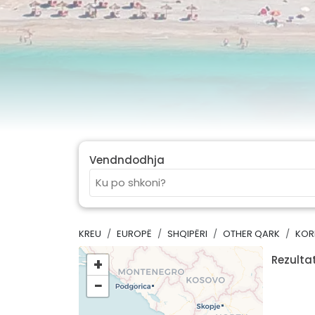
Vendndodhja
KREU
EUROPË
SHQIPËRI
OTHER QARK
KOR
Rezultat
+
−