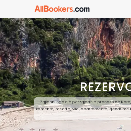
REZERV
Zgjidhni nga një përzgjedhje pronash në Korb,
komente, resorte, vila, apartamente, qëndrime n