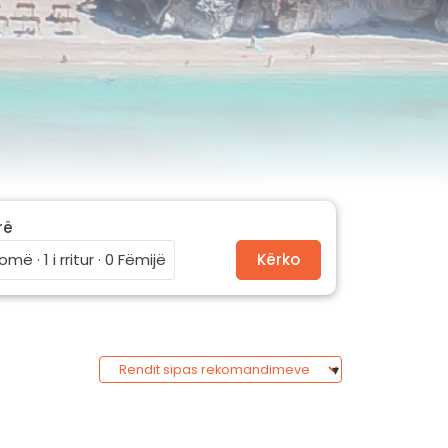
rë
omë · 1 i rritur · 0 Fëmijë
Kërko