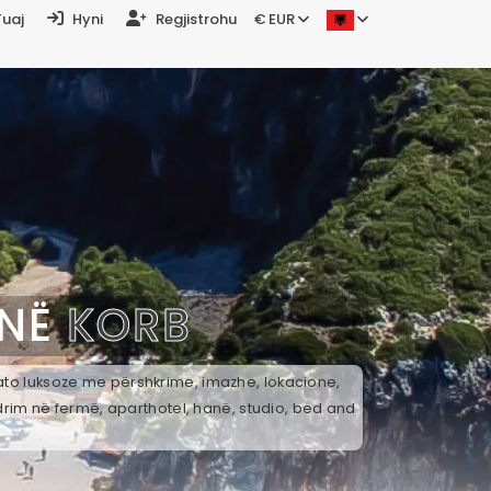
Tuaj
Hyni
Regjistrohu
€ EUR
 NË
KORB
 ato luksoze me përshkrime, imazhe, lokacione,
drim në fermë, aparthotel, hanë, studio, bed and