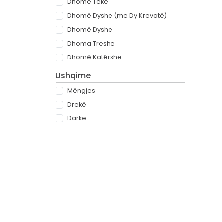
Dhomë Teke
Dhomë Dyshe (me Dy Krevatë)
Dhomë Dyshe
Dhoma Treshe
Dhomë Katërshe
Ushqime
Mëngjes
Drekë
Darkë
All-inclusive
Rreth
Partnerët