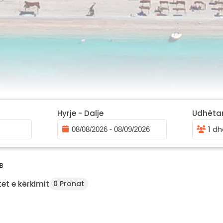
Hyrje - Dalje
Udhëta
1 dh
B
et e kërkimit
0 Pronat