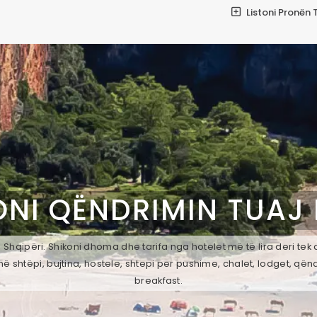
Listoni Pronën 
ONI QËNDRIMIN TUAJ
 Shqipëri. Shikoni dhoma dhe tarifa nga hotelet më të lira deri tek
ë shtëpi, bujtina, hostele, shtepi per pushime, chalet, lodget, qën
breakfast.