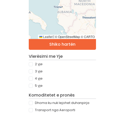
Leaflet
© OpenStreetMap © CARTO
|
Shiko hartën
Vlerësimi me Yje
2 yje
3 yje
4 yje
5 yje
Komoditetet e pronës
Dhoma ku nuk lejohet duhanpirja
Transport nga Aeroporti