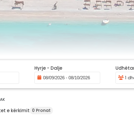
Hyrje - Dalje
Udhëta
1 dh
AK
et e kërkimit
0 Pronat