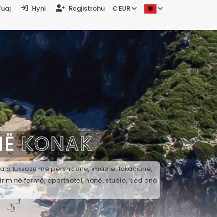
Tuaj
Hyni
Regjistrohu
€ EUR
NË
KONAK
k ato luksoze me përshkrime, imazhe, lokacione,
drim në fermë, aparthotel, hanë, studio, bed and