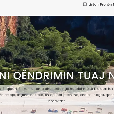
Listoni Pronën 
NI QËNDRIMIN TUAJ 
 Shqipëri. Shikoni dhoma dhe tarifa nga hotelet më të lira deri te
ë shtëpi, bujtina, hostele, shtepi per pushime, chalet, lodget, qën
breakfast.