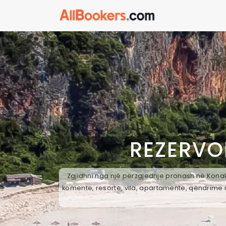
REZERVO
Zgjidhni nga një përzgjedhje pronash në Konak,
komente, resorte, vila, apartamente, qëndrime n