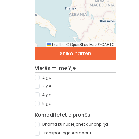
Leaflet
© OpenStreetMap © CARTO
|
Shiko hartën
Vlerësimi me Yje
2 yje
3 yje
4 yje
5 yje
Komoditetet e pronës
Dhoma ku nuk lejohet duhanpirja
Transport nga Aeroporti