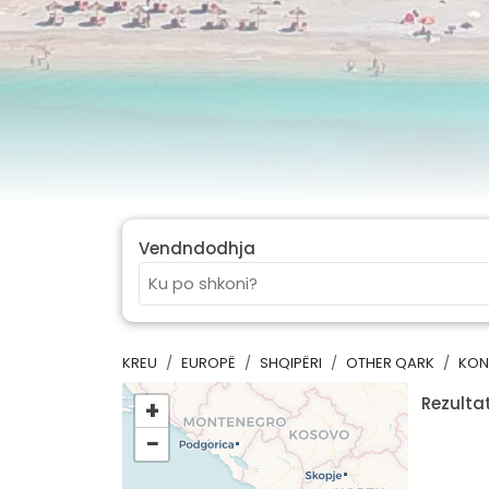
Vendndodhja
KREU
EUROPË
SHQIPËRI
OTHER QARK
KON
Rezultat
+
−