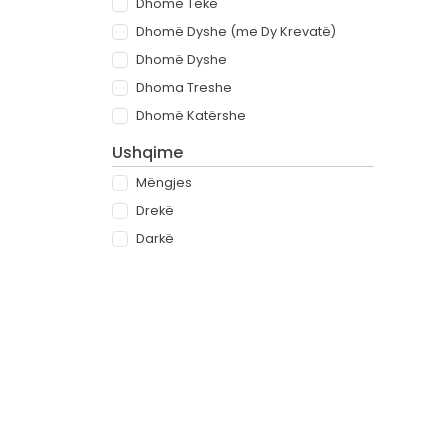
Dhomë Teke
Dhomë Dyshe (me Dy Krevatë)
Dhomë Dyshe
Dhoma Treshe
Dhomë Katërshe
Ushqime
Mëngjes
Drekë
Darkë
All-inclusive
Rreth
Partnerët