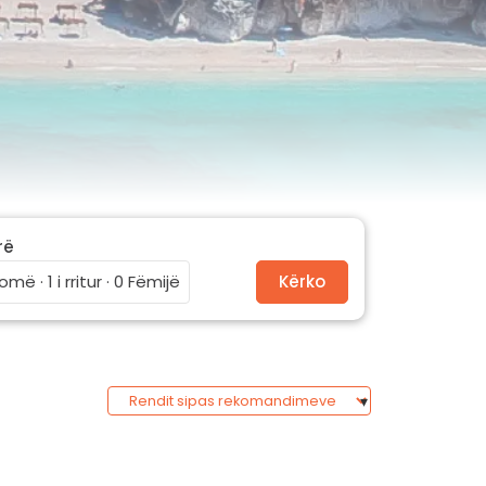
rë
omë · 1 i rritur · 0 Fëmijë
Kërko