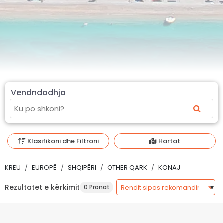
Vendndodhja
Klasifikoni dhe Filtroni
Hartat
KREU
EUROPË
SHQIPËRI
OTHER QARK
KONAJ
Rezultatet e kërkimit
0 Pronat