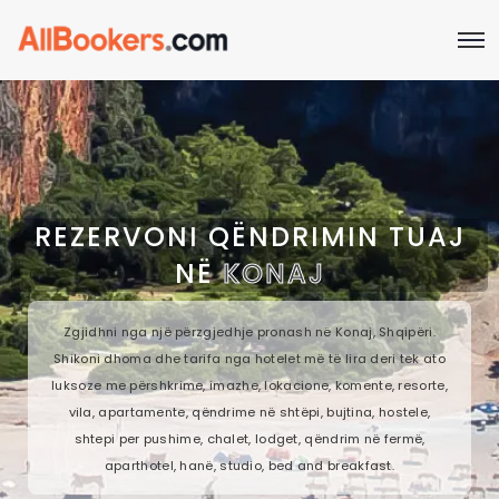
REZERVONI QËNDRIMIN TUAJ
NË
KONAJ
Zgjidhni nga një përzgjedhje pronash në Konaj, Shqipëri.
Shikoni dhoma dhe tarifa nga hotelet më të lira deri tek ato
luksoze me përshkrime, imazhe, lokacione, komente, resorte,
vila, apartamente, qëndrime në shtëpi, bujtina, hostele,
shtepi per pushime, chalet, lodget, qëndrim në fermë,
aparthotel, hanë, studio, bed and breakfast.