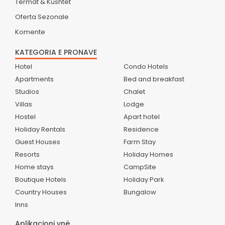
Termat & Kushtet
Oferta Sezonale
Komente
KATEGORIA E PRONAVE
Hotel
Condo Hotels
Apartments
Bed and breakfast
Studios
Chalet
Villas
Lodge
Hostel
Apart hotel
Holiday Rentals
Residence
Guest Houses
Farm Stay
Resorts
Holiday Homes
Home stays
CampSite
Boutique Hotels
Holiday Park
Country Houses
Bungalow
Inns
Aplikacioni ynë