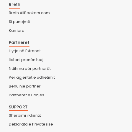
Rreth
Rreth AllBookers.com
Si punojmë
Karriera
Partnerët
Hyrja në Extranet
Listoni pronën tuaj
Ndihma për partnerët
Për agjentët e udhëtimit
Bëhu një partner
Partnerët e Lidhjes
SUPPORT
Shërbimi i Klientit
Deklarata e Privatësisë