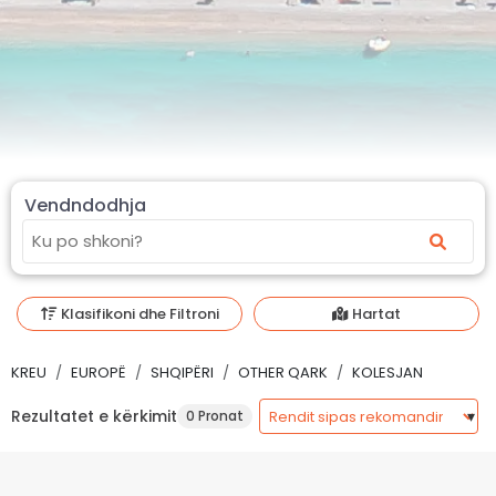
Vendndodhja
Klasifikoni dhe Filtroni
Hartat
KREU
EUROPË
SHQIPËRI
OTHER QARK
KOLESJAN
Rezultatet e kërkimit
0 Pronat