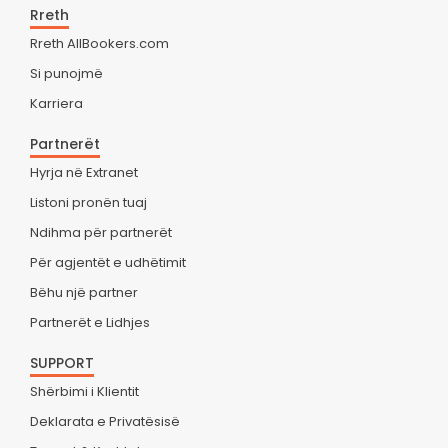
Rreth
Rreth AllBookers.com
Si punojmë
Karriera
Partnerët
Hyrja në Extranet
Listoni pronën tuaj
Ndihma për partnerët
Për agjentët e udhëtimit
Bëhu një partner
Partnerët e Lidhjes
SUPPORT
Shërbimi i Klientit
Deklarata e Privatësisë