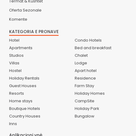
Termat & Kushtet
Oferta Sezonale
Komente
KATEGORIA E PRONAVE
Hotel
Condo Hotels
Apartments
Bed and breakfast
Studios
Chalet
Villas
Lodge
Hostel
Apart hotel
Holiday Rentals
Residence
Guest Houses
Farm Stay
Resorts
Holiday Homes
Home stays
CampSite
Boutique Hotels
Holiday Park
Country Houses
Bungalow
Inns
Aplikacioni ynë