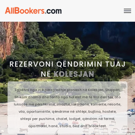
REZERVONI QËNDRIMIN TUAJ
NË
KOLESJAN
Zgjidhni nga një përzgjedhje pronash në Kolesjan, Shqipëri.
Shikoni dhoma dhe tarifa nga hotelet më të lira deri tek ato
luksoze me përshkrime, imazhe, lokacione, komente, resorte,
vila, apartamente, qëndrime në shtëpi, bujtina, hostele,
shtepi per pushime, chalet, lodget, qëndrim në fermë,
aparthotel, hanë, studio, bed and breakfast.