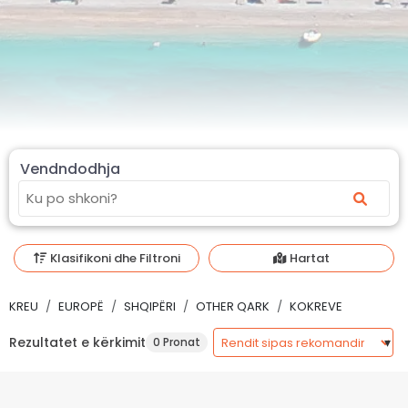
Vendndodhja
Klasifikoni dhe Filtroni
Hartat
KREU
EUROPË
SHQIPËRI
OTHER QARK
KOKREVE
Rezultatet e kërkimit
0 Pronat