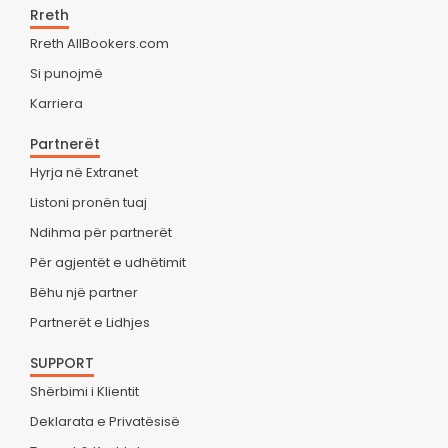
Rreth
Rreth AllBookers.com
Si punojmë
Karriera
Partnerët
Hyrja në Extranet
Listoni pronën tuaj
Ndihma për partnerët
Për agjentët e udhëtimit
Bëhu një partner
Partnerët e Lidhjes
SUPPORT
Shërbimi i Klientit
Deklarata e Privatësisë