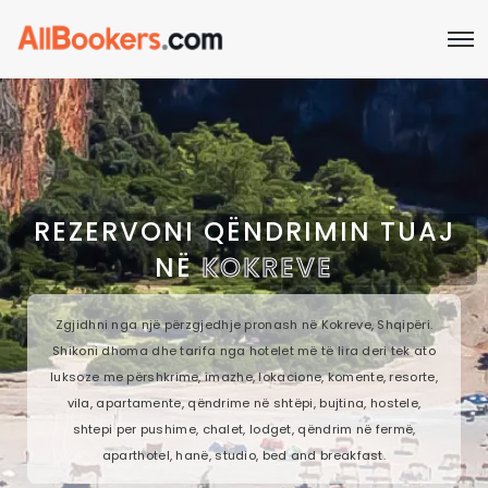
REZERVONI QËNDRIMIN TUAJ
NË
KOKREVE
Zgjidhni nga një përzgjedhje pronash në Kokreve, Shqipëri.
Shikoni dhoma dhe tarifa nga hotelet më të lira deri tek ato
luksoze me përshkrime, imazhe, lokacione, komente, resorte,
vila, apartamente, qëndrime në shtëpi, bujtina, hostele,
shtepi per pushime, chalet, lodget, qëndrim në fermë,
aparthotel, hanë, studio, bed and breakfast.