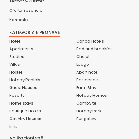
Termat & Kushtet
Oferta Sezonale
Komente
KATEGORIA E PRONAVE
Hotel
Condo Hotels
Apartments
Bed and breakfast
Studios
Chalet
Villas
Lodge
Hostel
Apart hotel
Holiday Rentals
Residence
Guest Houses
Farm Stay
Resorts
Holiday Homes
Home stays
CampSite
Boutique Hotels
Holiday Park
Country Houses
Bungalow
Inns
Aplikacioni ynë