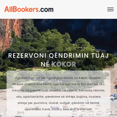
REZERVONI QËNDRIMIN TUAJ
NË
KOKOR
Zgjidhni nga një përzgjedhje pronash në Kokor, Shqipëri.
Shikoni dhoma dhe tarifa nga hotelet më të lira deri tek ato
luksoze me përshkrime, imazhe, lokacione, komente, resorte,
vila, apartamente, qëndrime në shtëpi, bujtina, hostele,
shtepi per pushime, chalet, lodget, qëndrim në fermë,
aparthotel, hanë, studio, bed and breakfast.