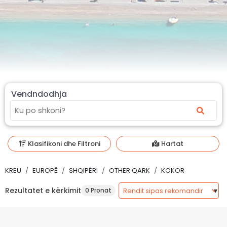
Vendndodhja
Klasifikoni dhe Filtroni
Hartat
KREU
EUROPË
SHQIPËRI
OTHER QARK
KOKOR
Rezultatet e kërkimit
0 Pronat