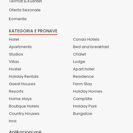
Termat & Kushtet
Oferta Sezonale
Komente
KATEGORIA E PRONAVE
Hotel
Condo Hotels
Apartments
Bed and breakfast
Studios
Chalet
Villas
Lodge
Hostel
Apart hotel
Holiday Rentals
Residence
Guest Houses
Farm Stay
Resorts
Holiday Homes
Home stays
CampSite
Boutique Hotels
Holiday Park
Country Houses
Bungalow
Inns
Aplikacioni ynë