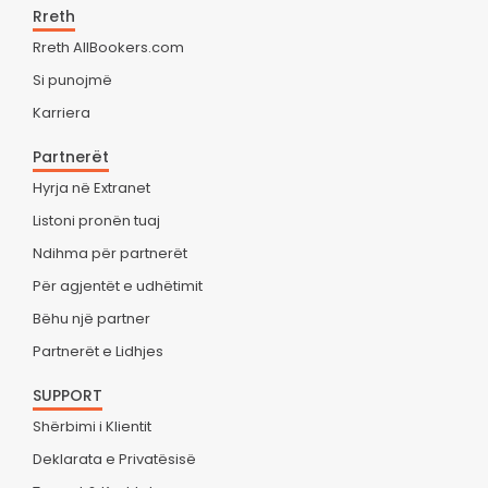
Rreth
Rreth AllBookers.com
Si punojmë
Karriera
Partnerët
Hyrja në Extranet
Listoni pronën tuaj
Ndihma për partnerët
Për agjentët e udhëtimit
Bëhu një partner
Partnerët e Lidhjes
SUPPORT
Shërbimi i Klientit
Deklarata e Privatësisë