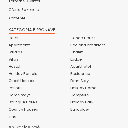
Termat & Kushtet
Oferta Sezonale
Komente
KATEGORIA E PRONAVE
Hotel
Condo Hotels
Apartments
Bed and breakfast
Studios
Chalet
Villas
Lodge
Hostel
Apart hotel
Holiday Rentals
Residence
Guest Houses
Farm Stay
Resorts
Holiday Homes
Home stays
CampSite
Boutique Hotels
Holiday Park
Country Houses
Bungalow
Inns
Aplikacioni ynë