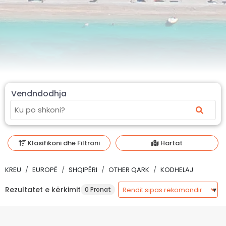
Vendndodhja
Klasifikoni dhe Filtroni
Hartat
KREU
EUROPË
SHQIPËRI
OTHER QARK
KODHELAJ
Rezultatet e kërkimit
0 Pronat