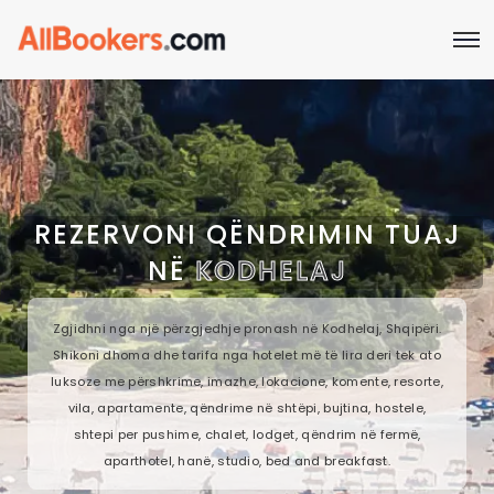
REZERVONI QËNDRIMIN TUAJ
NË
KODHELAJ
Zgjidhni nga një përzgjedhje pronash në Kodhelaj, Shqipëri.
Shikoni dhoma dhe tarifa nga hotelet më të lira deri tek ato
luksoze me përshkrime, imazhe, lokacione, komente, resorte,
vila, apartamente, qëndrime në shtëpi, bujtina, hostele,
shtepi per pushime, chalet, lodget, qëndrim në fermë,
aparthotel, hanë, studio, bed and breakfast.