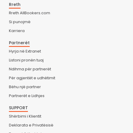
Rreth
Rreth AllBookers.com
Si punojmë
Karriera
Partnerët
Hyrja në Extranet
Listoni pronën tuaj
Ndihma për partnerët
Për agjentët e udhëtimit
Bëhu një partner
Partnerët e Lidhjes
SUPPORT
Shërbimi i Klientit
Deklarata e Privatësisë