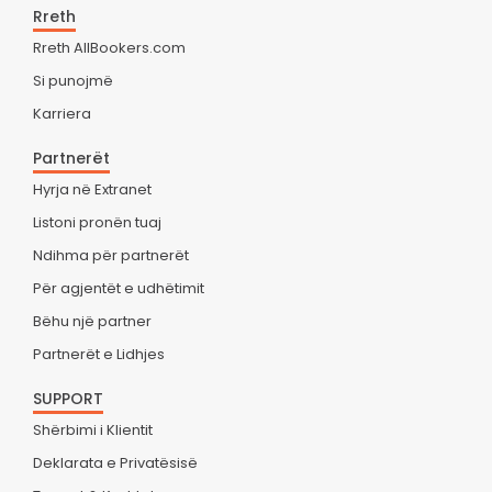
Rreth
Rreth AllBookers.com
Si punojmë
Karriera
Partnerët
Hyrja në Extranet
Listoni pronën tuaj
Ndihma për partnerët
Për agjentët e udhëtimit
Bëhu një partner
Partnerët e Lidhjes
SUPPORT
Shërbimi i Klientit
Deklarata e Privatësisë