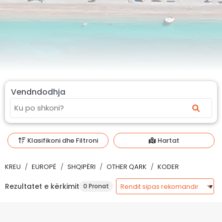
Vendndodhja
Klasifikoni dhe Filtroni
Hartat
KREU
EUROPË
SHQIPËRI
OTHER QARK
KODER
Rezultatet e kërkimit
0 Pronat