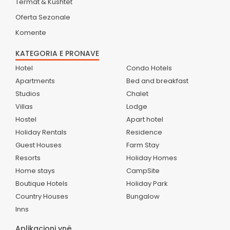
Termat & Kushtet
Oferta Sezonale
Komente
KATEGORIA E PRONAVE
Hotel
Condo Hotels
Apartments
Bed and breakfast
Studios
Chalet
Villas
Lodge
Hostel
Apart hotel
Holiday Rentals
Residence
Guest Houses
Farm Stay
Resorts
Holiday Homes
Home stays
CampSite
Boutique Hotels
Holiday Park
Country Houses
Bungalow
Inns
Aplikacioni ynë