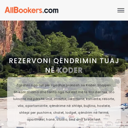
REZERVONI QËNDRIMIN TUAJ
NË
KODER
Zgjidhni nga një përzgjedhje pronash në Koder, Shqipëri.
Shikoni dhoma dhe tarifa nga hotelet më të lira deri tek ato
luksoze me përshkrime, imazhe, lokacione, komente, resorte,
vila, apartamente, qëndrime në shtëpi, bujtina, hostele,
shtepi per pushime, chalet, lodget, qëndrim në fermë,
aparthotel, hanë, studio, bed and breakfast.