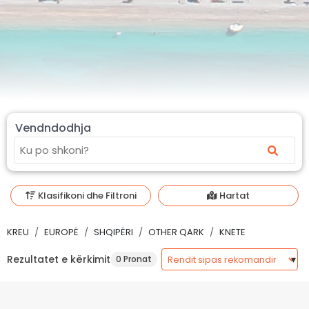
Vendndodhja
Klasifikoni dhe Filtroni
Hartat
KREU
EUROPË
SHQIPËRI
OTHER QARK
KNETE
Rezultatet e kërkimit
0 Pronat