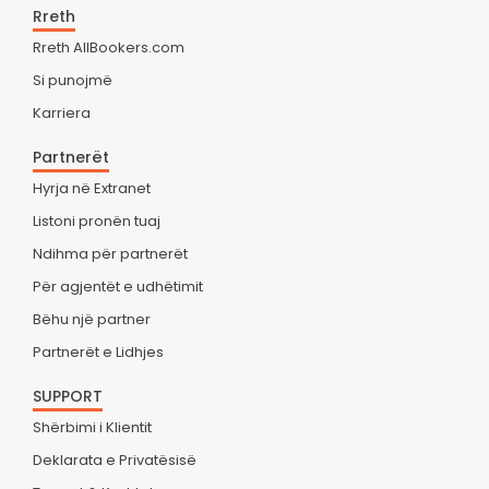
Rreth
Rreth AllBookers.com
Si punojmë
Karriera
Partnerët
Hyrja në Extranet
Listoni pronën tuaj
Ndihma për partnerët
Për agjentët e udhëtimit
Bëhu një partner
Partnerët e Lidhjes
SUPPORT
Shërbimi i Klientit
Deklarata e Privatësisë