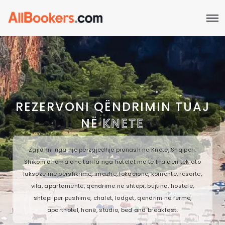
REZERVONI QËNDRIMIN TUAJ
NË
KNETE
Zgjidhni nga një përzgjedhje pronash në Knete, Shqipëri.
Shikoni dhoma dhe tarifa nga hotelet më të lira deri tek ato
luksoze me përshkrime, imazhe, lokacione, komente, resorte,
vila, apartamente, qëndrime në shtëpi, bujtina, hostele,
shtepi per pushime, chalet, lodget, qëndrim në fermë,
aparthotel, hanë, studio, bed and breakfast.