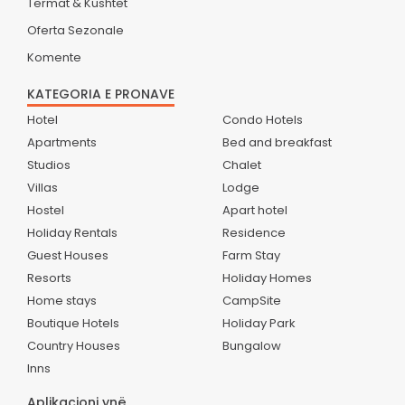
Termat & Kushtet
Oferta Sezonale
Komente
KATEGORIA E PRONAVE
Hotel
Condo Hotels
Apartments
Bed and breakfast
Studios
Chalet
Villas
Lodge
Hostel
Apart hotel
Holiday Rentals
Residence
Guest Houses
Farm Stay
Resorts
Holiday Homes
Home stays
CampSite
Boutique Hotels
Holiday Park
Country Houses
Bungalow
Inns
Aplikacioni ynë