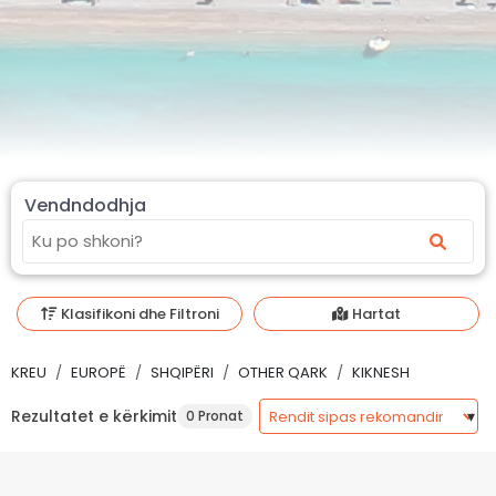
Vendndodhja
Klasifikoni dhe Filtroni
Hartat
KREU
EUROPË
SHQIPËRI
OTHER QARK
KIKNESH
Rezultatet e kërkimit
0 Pronat