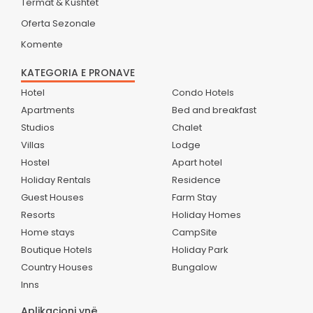
Termat & Kushtet
Oferta Sezonale
Komente
KATEGORIA E PRONAVE
Hotel
Condo Hotels
Apartments
Bed and breakfast
Studios
Chalet
Villas
Lodge
Hostel
Apart hotel
Holiday Rentals
Residence
Guest Houses
Farm Stay
Resorts
Holiday Homes
Home stays
CampSite
Boutique Hotels
Holiday Park
Country Houses
Bungalow
Inns
Aplikacioni ynë