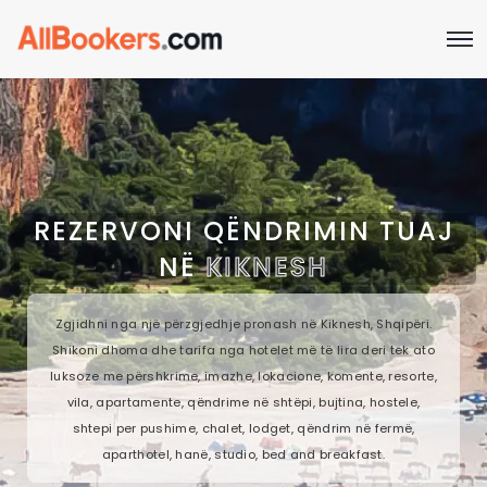
REZERVONI QËNDRIMIN TUAJ
NË
KIKNESH
Zgjidhni nga një përzgjedhje pronash në Kiknesh, Shqipëri.
Shikoni dhoma dhe tarifa nga hotelet më të lira deri tek ato
luksoze me përshkrime, imazhe, lokacione, komente, resorte,
vila, apartamente, qëndrime në shtëpi, bujtina, hostele,
shtepi per pushime, chalet, lodget, qëndrim në fermë,
aparthotel, hanë, studio, bed and breakfast.