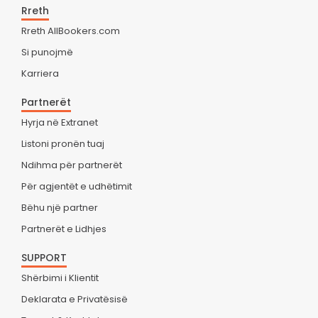
Rreth
Rreth AllBookers.com
Si punojmë
Karriera
Partnerët
Hyrja në Extranet
Listoni pronën tuaj
Ndihma për partnerët
Për agjentët e udhëtimit
Bëhu një partner
Partnerët e Lidhjes
SUPPORT
Shërbimi i Klientit
Deklarata e Privatësisë