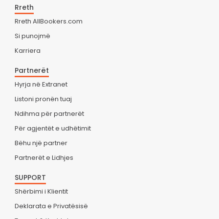
Rreth
Rreth AllBookers.com
Si punojmë
Karriera
Partnerët
Hyrja në Extranet
Listoni pronën tuaj
Ndihma për partnerët
Për agjentët e udhëtimit
Bëhu një partner
Partnerët e Lidhjes
SUPPORT
Shërbimi i Klientit
Deklarata e Privatësisë