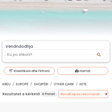
Vendndodhja
Klasifikoni dhe Filtroni
Hartat
KREU
EUROPË
SHQIPËRI
OTHER QARK
KETE
Rezultatet e kërkimit
0 Pronat