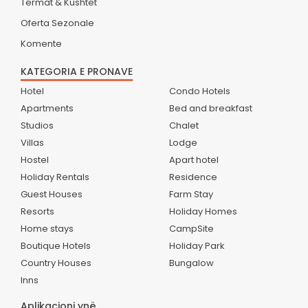
Termat & Kushtet
Oferta Sezonale
Komente
KATEGORIA E PRONAVE
Hotel
Condo Hotels
Apartments
Bed and breakfast
Studios
Chalet
Villas
Lodge
Hostel
Apart hotel
Holiday Rentals
Residence
Guest Houses
Farm Stay
Resorts
Holiday Homes
Home stays
CampSite
Boutique Hotels
Holiday Park
Country Houses
Bungalow
Inns
Aplikacioni ynë