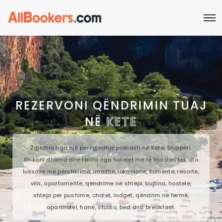
REZERVONI QËNDRIMIN TUAJ
NË
KETE
Zgjidhni nga një përzgjedhje pronash në Kete, Shqipëri.
Shikoni dhoma dhe tarifa nga hotelet më të lira deri tek ato
luksoze me përshkrime, imazhe, lokacione, komente, resorte,
vila, apartamente, qëndrime në shtëpi, bujtina, hostele,
shtepi per pushime, chalet, lodget, qëndrim në fermë,
aparthotel, hanë, studio, bed and breakfast.