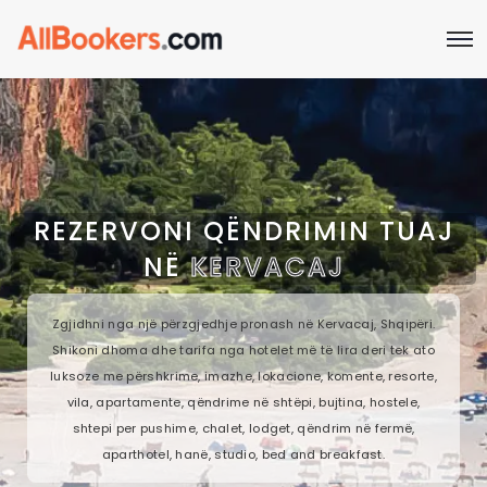
REZERVONI QËNDRIMIN TUAJ
NË
KERVACAJ
Zgjidhni nga një përzgjedhje pronash në Kervacaj, Shqipëri.
Shikoni dhoma dhe tarifa nga hotelet më të lira deri tek ato
luksoze me përshkrime, imazhe, lokacione, komente, resorte,
vila, apartamente, qëndrime në shtëpi, bujtina, hostele,
shtepi per pushime, chalet, lodget, qëndrim në fermë,
aparthotel, hanë, studio, bed and breakfast.