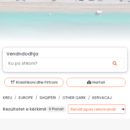
Vendndodhja
Klasifikoni dhe Filtroni
Hartat
KREU
EUROPË
SHQIPËRI
OTHER QARK
KERVACAJ
Rezultatet e kërkimit
0 Pronat