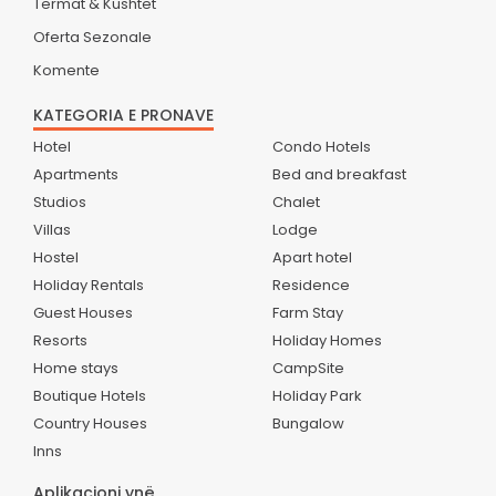
Termat & Kushtet
Oferta Sezonale
Komente
KATEGORIA E PRONAVE
Hotel
Condo Hotels
Apartments
Bed and breakfast
Studios
Chalet
Villas
Lodge
Hostel
Apart hotel
Holiday Rentals
Residence
Guest Houses
Farm Stay
Resorts
Holiday Homes
Home stays
CampSite
Boutique Hotels
Holiday Park
Country Houses
Bungalow
Inns
Aplikacioni ynë