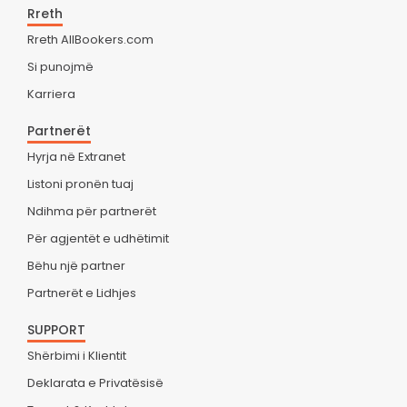
Rreth
Rreth AllBookers.com
Si punojmë
Karriera
Partnerët
Hyrja në Extranet
Listoni pronën tuaj
Ndihma për partnerët
Për agjentët e udhëtimit
Bëhu një partner
Partnerët e Lidhjes
SUPPORT
Shërbimi i Klientit
Deklarata e Privatësisë