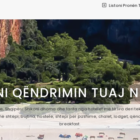
Listoni Pronën 
I QËNDRIMIN TUAJ 
, Shqipëri. Shikoni dhoma dhe tarifa nga hotelet më të lira deri t
ë shtëpi, bujtina, hostele, shtepi per pushime, chalet, lodget, qën
breakfast.