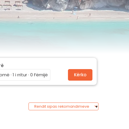
rë
omë · 1 i rritur · 0 Fëmijë
Kërko