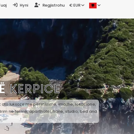
Tuaj
Hyni
Regjistrohu
€ EUR
NË
KERPICE
ek ato luksoze me përshkrime, imazhe, lokacione,
drim në fermë, aparthotel, hanë, studio, bed and