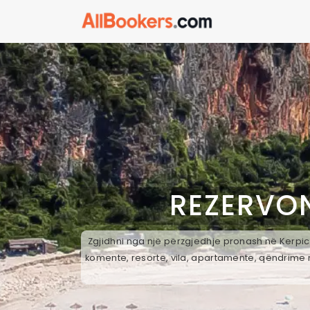
REZERVON
Zgjidhni nga një përzgjedhje pronash në Kerpice
komente, resorte, vila, apartamente, qëndrime n