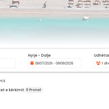
Hyrje - Dalje
Udhëta
1 dh
PICE
et e kërkimit
0 Pronat