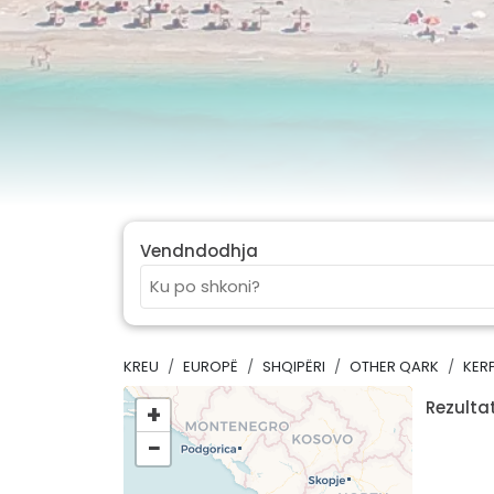
Vendndodhja
KREU
EUROPË
SHQIPËRI
OTHER QARK
KER
Rezultat
+
−