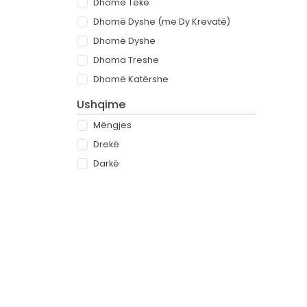
Dhomë Teke
Dhomë Dyshe (me Dy Krevatë)
Dhomë Dyshe
Dhoma Treshe
Dhomë Katërshe
Ushqime
Mëngjes
Drekë
Darkë
All-inclusive
Rreth
Partnerët