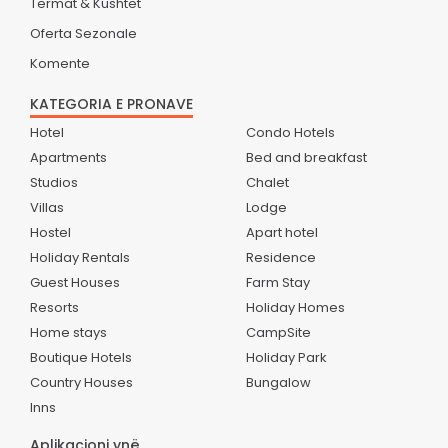
Termat & Kushtet
Oferta Sezonale
Komente
KATEGORIA E PRONAVE
Hotel
Condo Hotels
Apartments
Bed and breakfast
Studios
Chalet
Villas
Lodge
Hostel
Apart hotel
Holiday Rentals
Residence
Guest Houses
Farm Stay
Resorts
Holiday Homes
Home stays
CampSite
Boutique Hotels
Holiday Park
Country Houses
Bungalow
Inns
Aplikacioni ynë