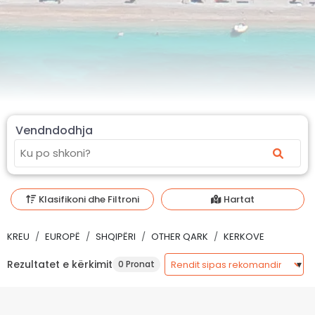
Vendndodhja
Klasifikoni dhe Filtroni
Hartat
KREU
EUROPË
SHQIPËRI
OTHER QARK
KERKOVE
Rezultatet e kërkimit
0 Pronat