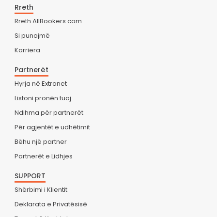
Rreth
Rreth AllBookers.com
Si punojmë
Karriera
Partnerët
Hyrja në Extranet
Listoni pronën tuaj
Ndihma për partnerët
Për agjentët e udhëtimit
Bëhu një partner
Partnerët e Lidhjes
SUPPORT
Shërbimi i Klientit
Deklarata e Privatësisë