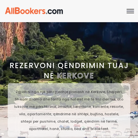
REZERVONI QËNDRIMIN TUAJ
NË
KERKOVE
Zgjidhni nga një përzgjedhje pronash në Kerkove, Shqipëri.
Shikoni dhoma dhe tarifa nga hotelet më të lira deri tek ato
luksoze me përshkrime, imazhe, lokacione, komente, resorte,
vila, apartamente, qëndrime në shtëpi, bujtina, hostele,
shtepi per pushime, chalet, lodget, qëndrim në fermë,
aparthotel, hanë, studio, bed and breakfast.