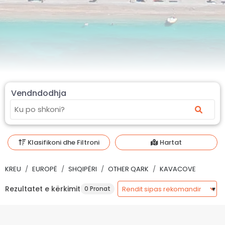
Vendndodhja
Klasifikoni dhe Filtroni
Hartat
KREU
EUROPË
SHQIPËRI
OTHER QARK
KAVACOVE
Rezultatet e kërkimit
0 Pronat