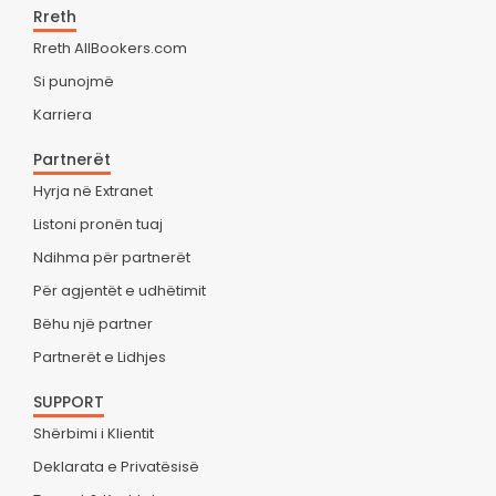
Rreth
Rreth AllBookers.com
Si punojmë
Karriera
Partnerët
Hyrja në Extranet
Listoni pronën tuaj
Ndihma për partnerët
Për agjentët e udhëtimit
Bëhu një partner
Partnerët e Lidhjes
SUPPORT
Shërbimi i Klientit
Deklarata e Privatësisë