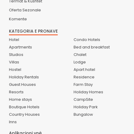
Termat & Kushtet
Oferta Sezonale
Komente
KATEGORIA E PRONAVE
Hotel
Condo Hotels
Apartments
Bed and breakfast
Studios
Chalet
Villas
Lodge
Hostel
Apart hotel
Holiday Rentals
Residence
Guest Houses
Farm Stay
Resorts
Holiday Homes
Home stays
CampSite
Boutique Hotels
Holiday Park
Country Houses
Bungalow
Inns
Aplikacioni ynë