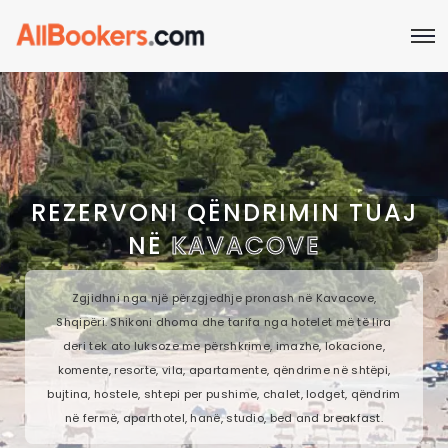
REZERVONI QËNDRIMIN TUAJ
NË
KAVACOVE
Zgjidhni nga një përzgjedhje pronash në Kavacove,
Shqipëri. Shikoni dhoma dhe tarifa nga hotelet më të lira
deri tek ato luksoze me përshkrime, imazhe, lokacione,
komente, resorte, vila, apartamente, qëndrime në shtëpi,
bujtina, hostele, shtepi per pushime, chalet, lodget, qëndrim
në fermë, aparthotel, hanë, studio, bed and breakfast.