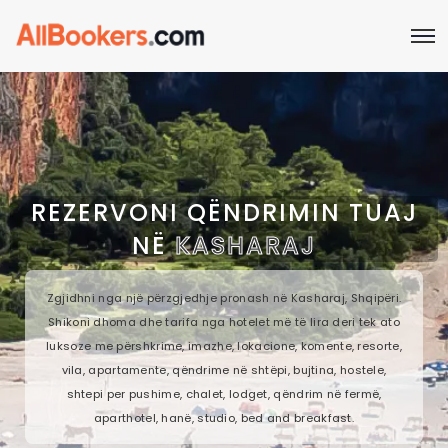
REZERVONI QËNDRIMIN TUAJ
NË
KASHARAJ
Zgjidhni nga një përzgjedhje pronash në Kasharaj, Shqipëri.
Shikoni dhoma dhe tarifa nga hotelet më të lira deri tek ato
luksoze me përshkrime, imazhe, lokacione, komente, resorte,
vila, apartamente, qëndrime në shtëpi, bujtina, hostele,
shtepi per pushime, chalet, lodget, qëndrim në fermë,
aparthotel, hanë, studio, bed and breakfast.