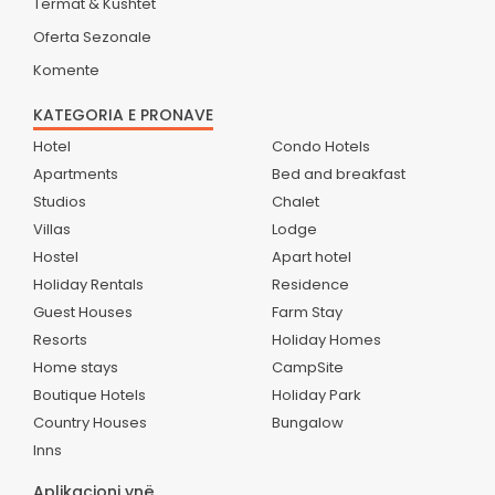
Termat & Kushtet
Oferta Sezonale
Komente
KATEGORIA E PRONAVE
Hotel
Condo Hotels
Apartments
Bed and breakfast
Studios
Chalet
Villas
Lodge
Hostel
Apart hotel
Holiday Rentals
Residence
Guest Houses
Farm Stay
Resorts
Holiday Homes
Home stays
CampSite
Boutique Hotels
Holiday Park
Country Houses
Bungalow
Inns
Aplikacioni ynë