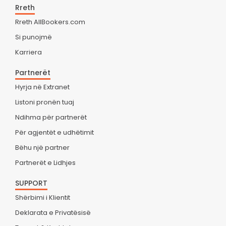
Rreth
Rreth AllBookers.com
Si punojmë
Karriera
Partnerët
Hyrja në Extranet
Listoni pronën tuaj
Ndihma për partnerët
Për agjentët e udhëtimit
Bëhu një partner
Partnerët e Lidhjes
SUPPORT
Shërbimi i Klientit
Deklarata e Privatësisë