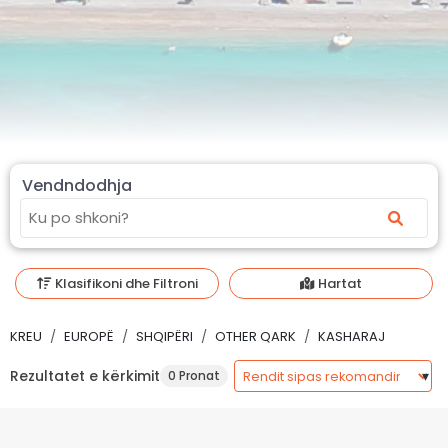
Vendndodhja
Klasifikoni dhe Filtroni
Hartat
KREU
EUROPË
SHQIPËRI
OTHER QARK
KASHARAJ
Rezultatet e kërkimit
0 Pronat