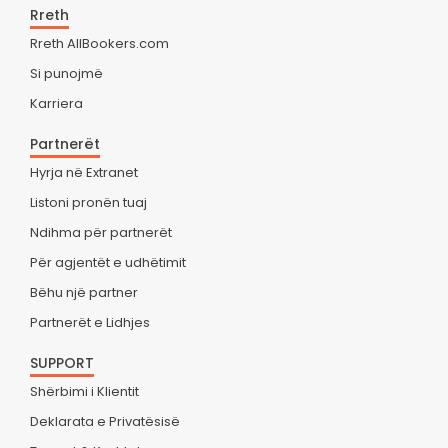
Rreth
Rreth AllBookers.com
Si punojmë
Karriera
Partnerët
Hyrja në Extranet
Listoni pronën tuaj
Ndihma për partnerët
Për agjentët e udhëtimit
Bëhu një partner
Partnerët e Lidhjes
SUPPORT
Shërbimi i Klientit
Deklarata e Privatësisë