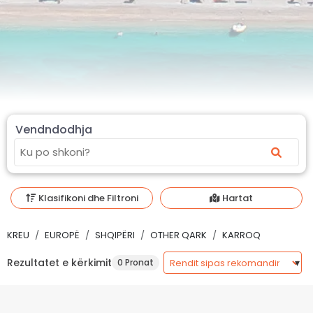
Vendndodhja
Klasifikoni dhe Filtroni
Hartat
KREU
EUROPË
SHQIPËRI
OTHER QARK
KARROQ
Rezultatet e kërkimit
0 Pronat