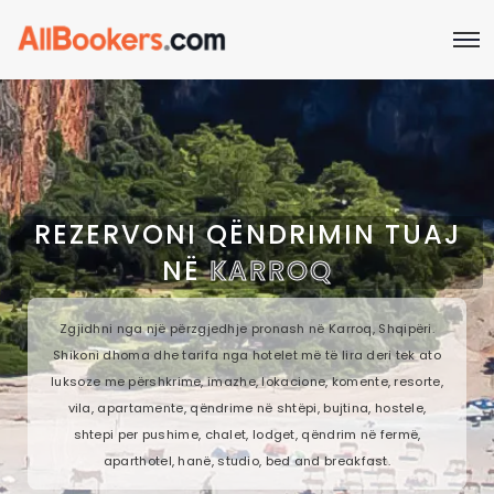
REZERVONI QËNDRIMIN TUAJ
NË
KARROQ
Zgjidhni nga një përzgjedhje pronash në Karroq, Shqipëri.
Shikoni dhoma dhe tarifa nga hotelet më të lira deri tek ato
luksoze me përshkrime, imazhe, lokacione, komente, resorte,
vila, apartamente, qëndrime në shtëpi, bujtina, hostele,
shtepi per pushime, chalet, lodget, qëndrim në fermë,
aparthotel, hanë, studio, bed and breakfast.