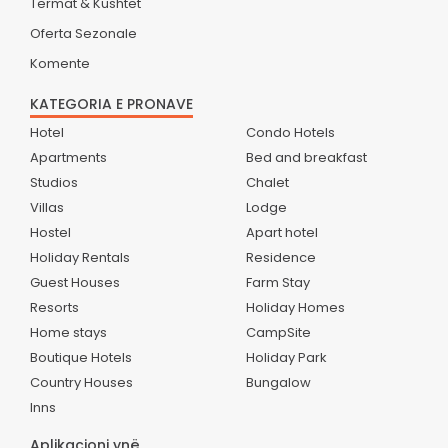
Termat & Kushtet
Oferta Sezonale
Komente
KATEGORIA E PRONAVE
Hotel
Condo Hotels
Apartments
Bed and breakfast
Studios
Chalet
Villas
Lodge
Hostel
Apart hotel
Holiday Rentals
Residence
Guest Houses
Farm Stay
Resorts
Holiday Homes
Home stays
CampSite
Boutique Hotels
Holiday Park
Country Houses
Bungalow
Inns
Aplikacioni ynë