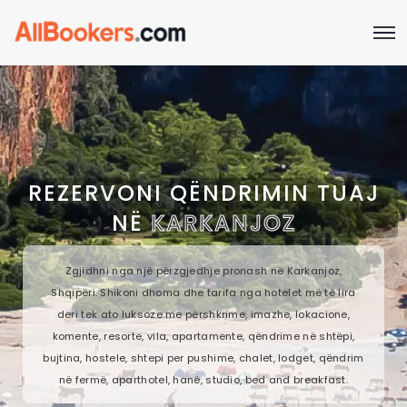
REZERVONI QËNDRIMIN TUAJ
NË
KARKANJOZ
Zgjidhni nga një përzgjedhje pronash në Karkanjoz,
Shqipëri. Shikoni dhoma dhe tarifa nga hotelet më të lira
deri tek ato luksoze me përshkrime, imazhe, lokacione,
komente, resorte, vila, apartamente, qëndrime në shtëpi,
bujtina, hostele, shtepi per pushime, chalet, lodget, qëndrim
në fermë, aparthotel, hanë, studio, bed and breakfast.