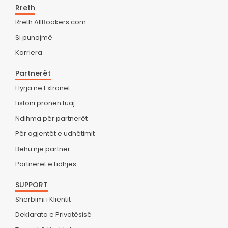
Rreth
Rreth AllBookers.com
Si punojmë
Karriera
Partnerët
Hyrja në Extranet
Listoni pronën tuaj
Ndihma për partnerët
Për agjentët e udhëtimit
Bëhu një partner
Partnerët e Lidhjes
SUPPORT
Shërbimi i Klientit
Deklarata e Privatësisë