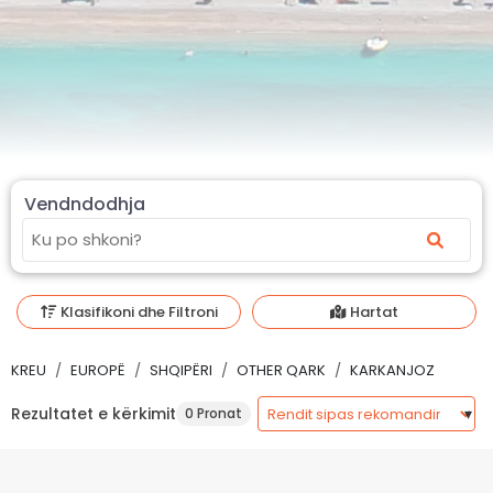
Vendndodhja
Klasifikoni dhe Filtroni
Hartat
KREU
EUROPË
SHQIPËRI
OTHER QARK
KARKANJOZ
Rezultatet e kërkimit
0 Pronat