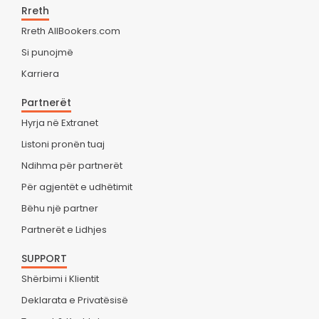
Rreth
Rreth AllBookers.com
Si punojmë
Karriera
Partnerët
Hyrja në Extranet
Listoni pronën tuaj
Ndihma për partnerët
Për agjentët e udhëtimit
Bëhu një partner
Partnerët e Lidhjes
SUPPORT
Shërbimi i Klientit
Deklarata e Privatësisë