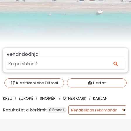
Vendndodhja
Klasifikoni dhe Filtroni
Hartat
KREU
EUROPË
SHQIPËRI
OTHER QARK
KARJAN
Rezultatet e kërkimit
0 Pronat