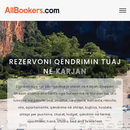
REZERVONI QËNDRIMIN TUAJ
NË
KARJAN
Zgjidhni nga një përzgjedhje pronash në Karjan, Shqipëri.
Shikoni dhoma dhe tarifa nga hotelet më të lira deri tek ato
luksoze me përshkrime, imazhe, lokacione, komente, resorte,
vila, apartamente, qëndrime në shtëpi, bujtina, hostele,
shtepi per pushime, chalet, lodget, qëndrim në fermë,
aparthotel, hanë, studio, bed and breakfast.