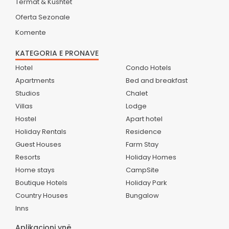
Termat & Kushtet
Oferta Sezonale
Komente
KATEGORIA E PRONAVE
Hotel
Condo Hotels
Apartments
Bed and breakfast
Studios
Chalet
Villas
Lodge
Hostel
Apart hotel
Holiday Rentals
Residence
Guest Houses
Farm Stay
Resorts
Holiday Homes
Home stays
CampSite
Boutique Hotels
Holiday Park
Country Houses
Bungalow
Inns
Aplikacioni ynë