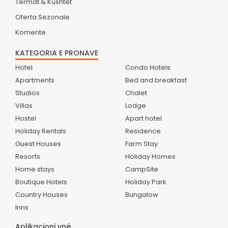
Termat & Kushtet
Oferta Sezonale
Komente
KATEGORIA E PRONAVE
Hotel
Condo Hotels
Apartments
Bed and breakfast
Studios
Chalet
Villas
Lodge
Hostel
Apart hotel
Holiday Rentals
Residence
Guest Houses
Farm Stay
Resorts
Holiday Homes
Home stays
CampSite
Boutique Hotels
Holiday Park
Country Houses
Bungalow
Inns
Aplikacioni ynë