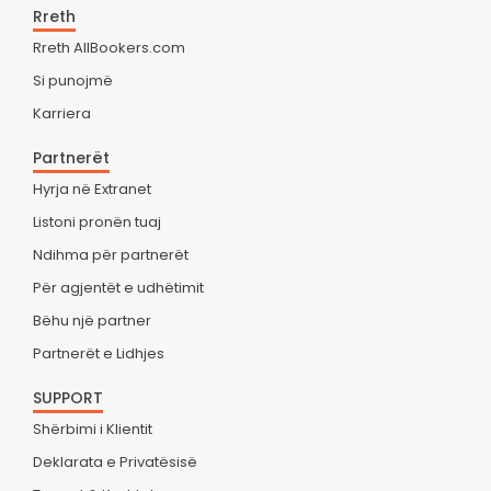
Rreth
Rreth AllBookers.com
Si punojmë
Karriera
Partnerët
Hyrja në Extranet
Listoni pronën tuaj
Ndihma për partnerët
Për agjentët e udhëtimit
Bëhu një partner
Partnerët e Lidhjes
SUPPORT
Shërbimi i Klientit
Deklarata e Privatësisë