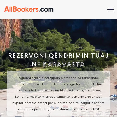
REZERVONI QËNDRIMIN TUAJ
NË
KARAVASTA
Zgjidhni nga një përzgjedhje pronash në Karavasta,
Shqipëri. Shikoni dhoma dhe tarifa nga hotelet më të lira
deri tek ato luksoze me përshkrime, imazhe, lokacione,
komente, resorte, vila, apartamente, qëndrime në shtëpi,
bujtina, hostele, shtepi per pushime, chalet, lodget, qëndrim
në fermë, aparthotel, hanë, studio, bed and breakfast.