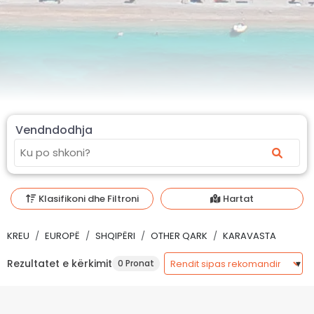
Vendndodhja
Klasifikoni dhe Filtroni
Hartat
KREU
EUROPË
SHQIPËRI
OTHER QARK
KARAVASTA
Rezultatet e kërkimit
0 Pronat