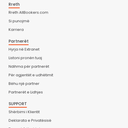
Rreth
Rreth AllBookers.com
Si punojmë
Karriera
Partnerët
Hyrja në Extranet
Listoni pronën tuaj
Ndihma për partnerët
Për agjentët e udhëtimit
Bëhu një partner
Partnerët e Lidhjes
SUPPORT
Shërbimi i Klientit
Deklarata e Privatësisë