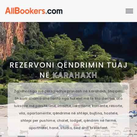
REZERVONI QËNDRIMIN TUAJ
NË
KARAHAXH
Zgjidhni nga një përzgjedhje pronash në Karahaxh, Shqipëri.
Shikoni dhoma dhe tarifa nga hotelet më të lira deri tek ato
luksoze me përshkrime, imazhe, lokacione, komente, resorte,
vila, apartamente, qëndrime në shtëpi, bujtina, hostele,
shtepi per pushime, chalet, lodget, qëndrim në fermë,
aparthotel, hanë, studio, bed and breakfast.