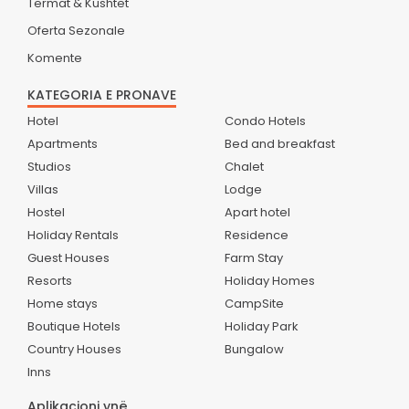
Termat & Kushtet
Oferta Sezonale
Komente
KATEGORIA E PRONAVE
Hotel
Condo Hotels
Apartments
Bed and breakfast
Studios
Chalet
Villas
Lodge
Hostel
Apart hotel
Holiday Rentals
Residence
Guest Houses
Farm Stay
Resorts
Holiday Homes
Home stays
CampSite
Boutique Hotels
Holiday Park
Country Houses
Bungalow
Inns
Aplikacioni ynë