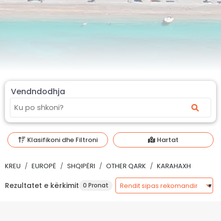
Vendndodhja
Klasifikoni dhe Filtroni
Hartat
KREU
EUROPË
SHQIPËRI
OTHER QARK
KARAHAXH
Rezultatet e kërkimit
0 Pronat