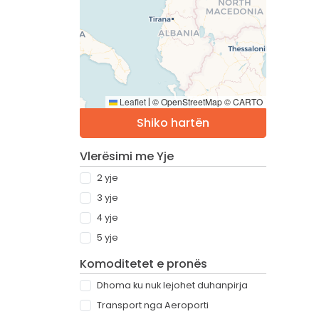
Leaflet
© OpenStreetMap © CARTO
|
Shiko hartën
Vlerësimi me Yje
2 yje
3 yje
4 yje
5 yje
Komoditetet e pronës
Dhoma ku nuk lejohet duhanpirja
Transport nga Aeroporti