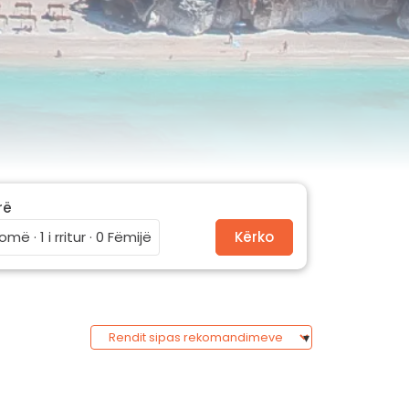
rë
omë · 1 i rritur · 0 Fëmijë
Kërko