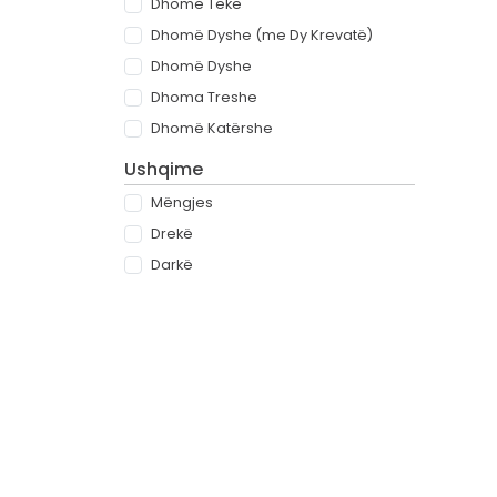
Dhomë Teke
Dhomë Dyshe (me Dy Krevatë)
Dhomë Dyshe
Dhoma Treshe
Dhomë Katërshe
Ushqime
Mëngjes
Drekë
Darkë
All-inclusive
Rreth
Partnerët