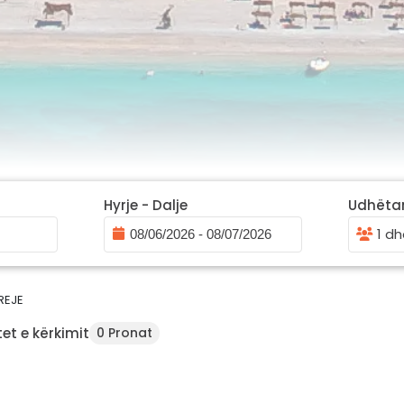
Hyrje - Dalje
Udhëta
1 dh
REJE
et e kërkimit
0 Pronat