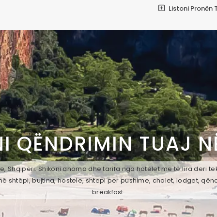
Listoni Pronën 
I QËNDRIMIN TUAJ 
, Shqipëri. Shikoni dhoma dhe tarifa nga hotelet më të lira deri t
ë shtëpi, bujtina, hostele, shtepi per pushime, chalet, lodget, qën
breakfast.