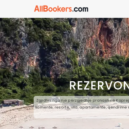
REZERVON
Zgjidhni nga një përzgjedhje pronash në Kapreje
komente, resorte, vila, apartamente, qëndrime n