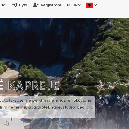
Tuaj
Hyni
Regjistrohu
€ EUR
NË
KAPREJE
ek ato luksoze me përshkrime, imazhe, lokacione,
drim në fermë, aparthotel, hanë, studio, bed and