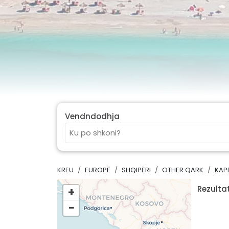
Vendndodhja
KREU
EUROPË
SHQIPËRI
OTHER QARK
KAP
Rezultat
+
−