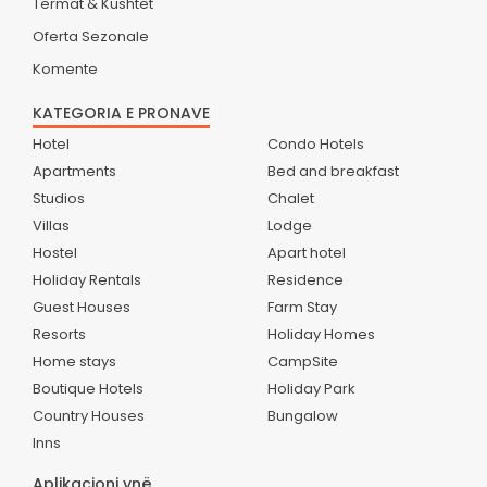
Termat & Kushtet
Oferta Sezonale
Komente
KATEGORIA E PRONAVE
Hotel
Condo Hotels
Apartments
Bed and breakfast
Studios
Chalet
Villas
Lodge
Hostel
Apart hotel
Holiday Rentals
Residence
Guest Houses
Farm Stay
Resorts
Holiday Homes
Home stays
CampSite
Boutique Hotels
Holiday Park
Country Houses
Bungalow
Inns
Aplikacioni ynë