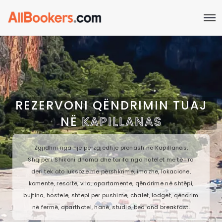
REZERVONI QËNDRIMIN TUAJ
NË
KAPILLANAS
Zgjidhni nga një përzgjedhje pronash në Kapillanas,
Shqipëri. Shikoni dhoma dhe tarifa nga hotelet më të lira
deri tek ato luksoze me përshkrime, imazhe, lokacione,
komente, resorte, vila, apartamente, qëndrime në shtëpi,
bujtina, hostele, shtepi per pushime, chalet, lodget, qëndrim
në fermë, aparthotel, hanë, studio, bed and breakfast.