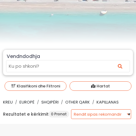
Vendndodhja
Klasifikoni dhe Filtroni
Hartat
KREU
EUROPË
SHQIPËRI
OTHER QARK
KAPILLANAS
Rezultatet e kërkimit
0 Pronat