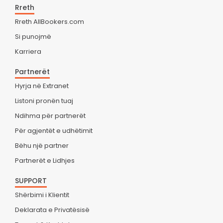
Rreth
Rreth AllBookers.com
Si punojmë
Karriera
Partnerët
Hyrja në Extranet
Listoni pronën tuaj
Ndihma për partnerët
Për agjentët e udhëtimit
Bëhu një partner
Partnerët e Lidhjes
SUPPORT
Shërbimi i Klientit
Deklarata e Privatësisë