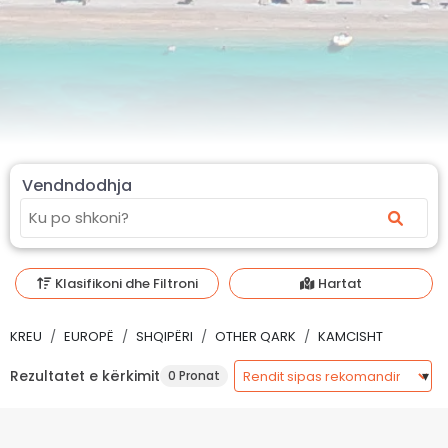
Vendndodhja
Klasifikoni dhe Filtroni
Hartat
KREU
EUROPË
SHQIPËRI
OTHER QARK
KAMCISHT
Rezultatet e kërkimit
0 Pronat