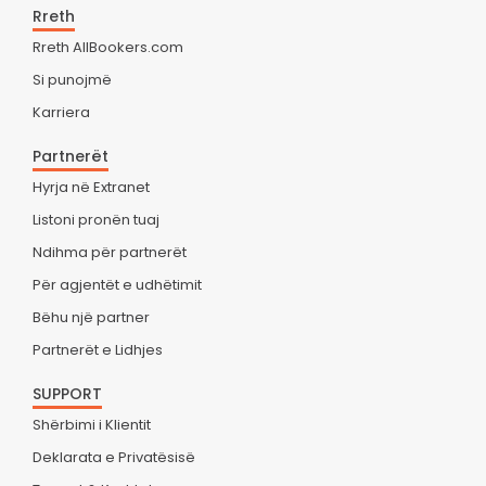
Rreth
Rreth AllBookers.com
Si punojmë
Karriera
Partnerët
Hyrja në Extranet
Listoni pronën tuaj
Ndihma për partnerët
Për agjentët e udhëtimit
Bëhu një partner
Partnerët e Lidhjes
SUPPORT
Shërbimi i Klientit
Deklarata e Privatësisë