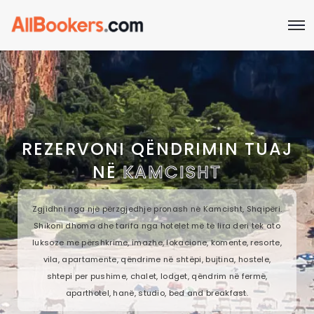
REZERVONI QËNDRIMIN TUAJ
NË
KAMCISHT
Zgjidhni nga një përzgjedhje pronash në Kamcisht, Shqipëri.
Shikoni dhoma dhe tarifa nga hotelet më të lira deri tek ato
luksoze me përshkrime, imazhe, lokacione, komente, resorte,
vila, apartamente, qëndrime në shtëpi, bujtina, hostele,
shtepi per pushime, chalet, lodget, qëndrim në fermë,
aparthotel, hanë, studio, bed and breakfast.