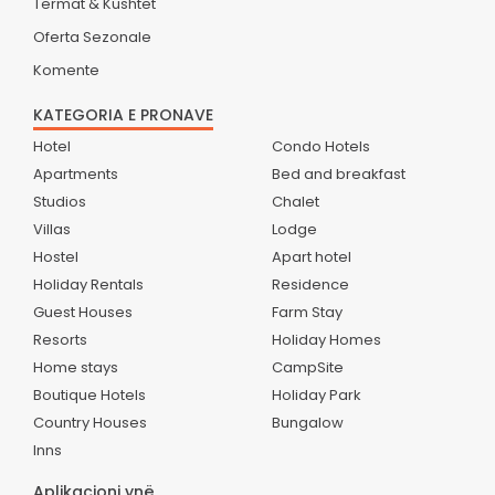
Termat & Kushtet
Oferta Sezonale
Komente
KATEGORIA E PRONAVE
Hotel
Condo Hotels
Apartments
Bed and breakfast
Studios
Chalet
Villas
Lodge
Hostel
Apart hotel
Holiday Rentals
Residence
Guest Houses
Farm Stay
Resorts
Holiday Homes
Home stays
CampSite
Boutique Hotels
Holiday Park
Country Houses
Bungalow
Inns
Aplikacioni ynë